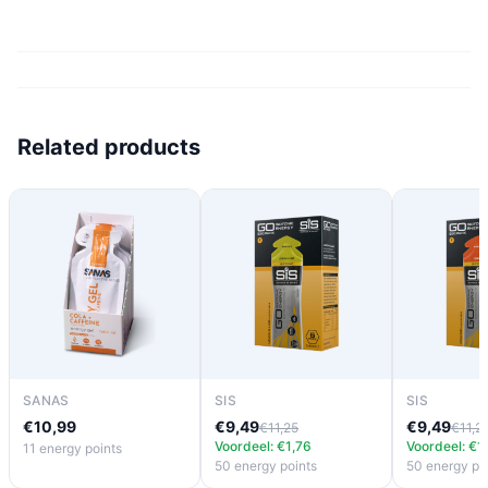
Related products
SANAS
SIS
SIS
€10,99
€9,49
€9,49
€11,25
€11,2
Voordeel: €1,76
Voordeel: €1
11 energy points
50 energy points
50 energy po