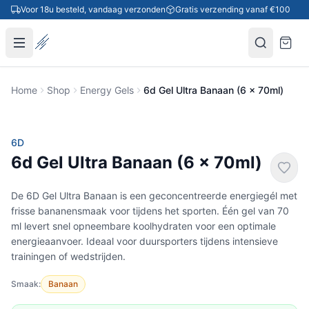
Ga naar inhoud
Voor 18u besteld, vandaag verzonden
Gratis verzending vanaf €100
Home
Shop
Energy Gels
6d Gel Ultra Banaan (6 x 70ml)
6D
6d Gel Ultra Banaan (6 x 70ml)
De 6D Gel Ultra Banaan is een geconcentreerde energiegél met
frisse bananensmaak voor tijdens het sporten. Één gel van 70
ml levert snel opneembare koolhydraten voor een optimale
energieaanvoer. Ideaal voor duursporters tijdens intensieve
trainingen of wedstrijden.
Smaak:
Banaan