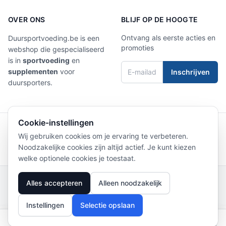
OVER ONS
BLIJF OP DE HOOGTE
Ontvang als eerste acties en
Duursportvoeding.be is een
promoties
webshop die gespecialiseerd
is in
sportvoeding
en
supplementen
voor
Inschrijven
duursporters.
Cookie-instellingen
4,9/5
Laat een review achter
Wij gebruiken cookies om je ervaring te verbeteren.
Noodzakelijke cookies zijn altijd actief. Je kunt kiezen
welke optionele cookies je toestaat.
Privacy Policy
|
Terms of Service
|
Shipping
|
Returns
|
Contact
|
Clubs
|
Alles accepteren
Alleen noodzakelijk
Beoordelingen
© 2026 Duursportvoeding
Instellingen
Selectie opslaan