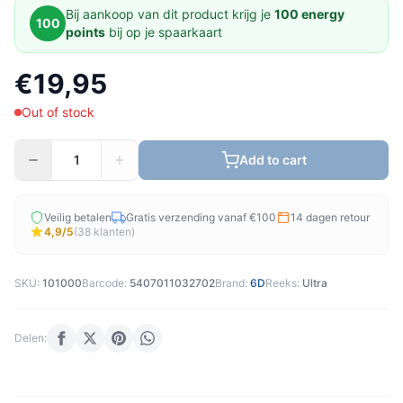
Bij aankoop van dit product krijg je
100 energy
100
points
bij op je spaarkaart
€19,95
Out of stock
Add to cart
Veilig betalen
Gratis verzending vanaf €100
14 dagen retour
4,9/5
(38 klanten)
SKU:
101000
Barcode:
5407011032702
Brand:
6D
Reeks:
Ultra
Delen: