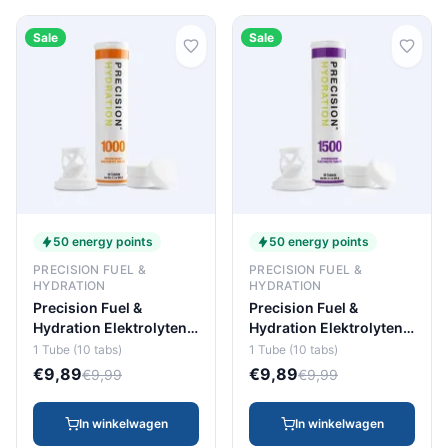
Sale
Sale
50 energy points
50 energy points
PRECISION FUEL &
PRECISION FUEL &
HYDRATION
HYDRATION
Precision Fuel &
Precision Fuel &
Hydration Elektrolyten
Hydration Elektrolyten
Tube Ph 1000 Ironman
Tube Ph 1500 (10 tabs)
1 Tube (10 tabs)
1 Tube (10 tabs)
(10 tabs)
€9,89
€9,89
€9,99
€9,99
In winkelwagen
In winkelwagen