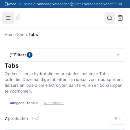
Ga naar inhoud
Voor 18u besteld, vandaag verzonden
Gratis verzending vanaf €100
Home
/
Shop
/
Tabs
Filters
!
Tabs
Optimaliseer je hydratatie en prestaties met onze Tabs
collectie. Deze handige tabletten zijn ideaal voor duursporters,
fietsers en lopers om elektrolyten aan te vullen en zo krampen
te voorkomen.
Categorie: Tabs
Alles wissen
7
producten
(1–7)