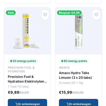
Sale
Bespaar €4,96
50 energy points
80 energy points
PRECISION FUEL &
AMACX
HYDRATION
Amacx Hydro Tabs
Precision Fuel &
Limoen (3 x 20 tabs)
Hydration Elektrolyten
3x tubes (20 x 4g)
Tube Ph 500 (10 tabs)
1 Tube (10 tabs)
€9,89
€15,99
€9,99
€20,95
In winkelwagen
In winkelwagen