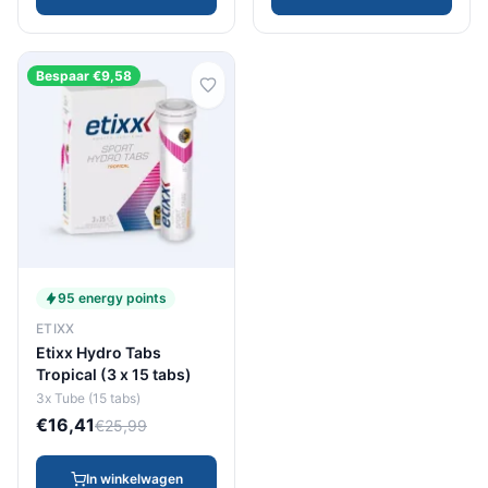
Bespaar €9,58
95 energy points
ETIXX
Etixx Hydro Tabs
Tropical (3 x 15 tabs)
3x Tube (15 tabs)
€16,41
€25,99
In winkelwagen