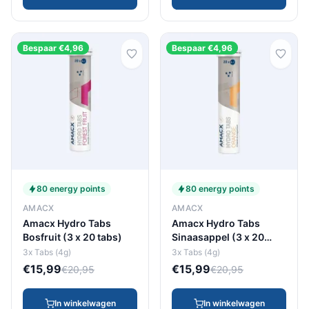
Bespaar €4,96
Bespaar €4,96
80 energy points
80 energy points
AMACX
AMACX
Amacx Hydro Tabs
Amacx Hydro Tabs
Bosfruit (3 x 20 tabs)
Sinaasappel (3 x 20
tabs)
3x Tabs (4g)
3x Tabs (4g)
€15,99
€15,99
€20,95
€20,95
In winkelwagen
In winkelwagen