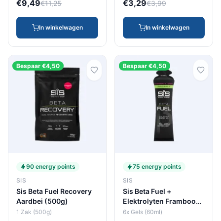
€9,49
€3,29
€11,25
€3,99
In winkelwagen
In winkelwagen
Bespaar €4,50
Bespaar €4,50
90 energy points
75 energy points
SIS
SIS
Sis Beta Fuel Recovery
Sis Beta Fuel +
Aardbei (500g)
Elektrolyten Framboos
(6 x 60ml)
1 Zak (500g)
6x Gels (60ml)