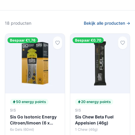
18 producten
Bekijk alle producten →
Bespaar €1,76
Bespaar €0,70
50 energy points
20 energy points
SIS
SIS
Sis Go Isotonic Energy
Sis Chew Beta Fuel
Citroen/limoen (6 x
Appelsien (46g)
60ml)
6x Gels (60ml)
1 Chew (46g)