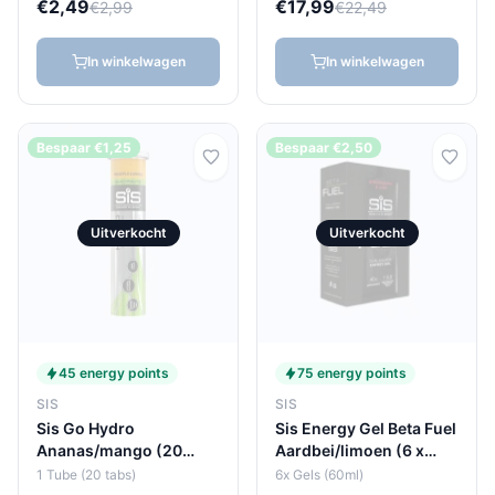
€2,49
€17,99
€2,99
€22,49
In winkelwagen
In winkelwagen
Bespaar €1,25
Bespaar €2,50
Uitverkocht
Uitverkocht
45 energy points
75 energy points
SIS
SIS
Sis Go Hydro
Sis Energy Gel Beta Fuel
Ananas/mango (20
Aardbei/limoen (6 x
tabs)
60ml)
1 Tube (20 tabs)
6x Gels (60ml)