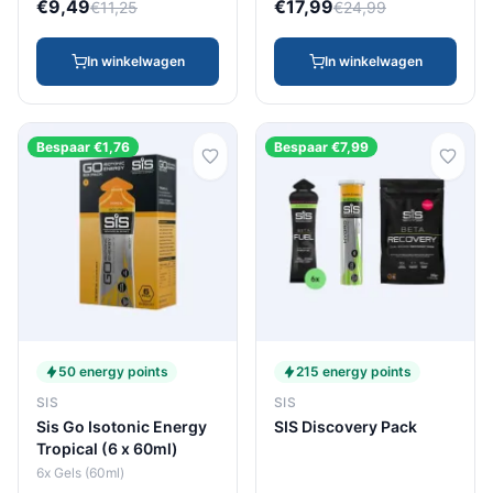
€9,49
€17,99
€11,25
€24,99
In winkelwagen
In winkelwagen
Bespaar €1,76
Bespaar €7,99
50 energy points
215 energy points
SIS
SIS
Sis Go Isotonic Energy
SIS Discovery Pack
Tropical (6 x 60ml)
6x Gels (60ml)