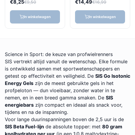
€8,25
€14,49
€9,50
€16,99
In winkelwagen
In winkelwagen
Science in Sport: de keuze van profwielrenners
SIS vertrekt altijd vanuit de wetenschap. Elke formule
is ontwikkeld samen met sportwetenschappers en
getest op effectiviteit en veiligheid. De
SIS Go Isotonic
Energy Gels
zijn de meest gebruikte gels in het
profpeloton — dun vloeibaar, zonder water in te
nemen, en in een breed gamma smaken. De
SIS
energiebars
zijn compact en ideaal als snack voor,
tijdens en na de inspanning.
Voor lange duurinspanningen boven de 2,5 uur is de
SIS Beta Fuel-lijn
de absolute topper: met
80 gram
koolhydraten per uur
(in een 1:0,8 maltodextrine-