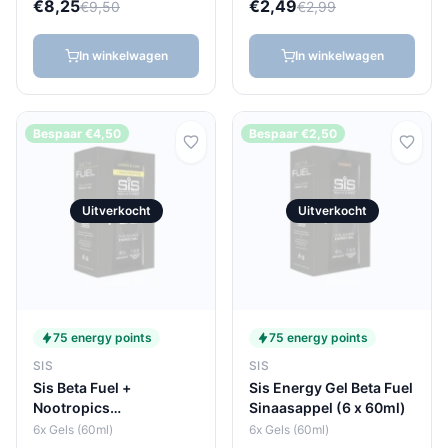
€8,25
€2,49
€9,50
€2,99
In winkelwagen
In winkelwagen
Bespaar €4,50
Bespaar €2,50
Uitverkocht
Uitverkocht
75 energy points
75 energy points
SIS
SIS
Sis Beta Fuel +
Sis Energy Gel Beta Fuel
Nootropics
Sinaasappel (6 x 60ml)
Citroen/limoen (6 x
6x Gels (60ml)
6x Gels (60ml)
60ml)