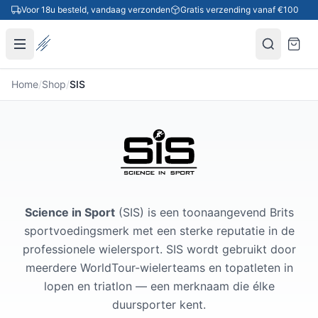
Ga naar inhoud
Voor 18u besteld, vandaag verzonden
Gratis verzending vanaf €100
Home
/
Shop
/
SIS
SIS
Science in Sport
(SIS) is een toonaangevend Brits
sportvoedingsmerk met een sterke reputatie in de
professionele wielersport. SIS wordt gebruikt door
meerdere WorldTour-wielerteams en topatleten in
lopen en triatlon — een merknaam die élke
duursporter kent.