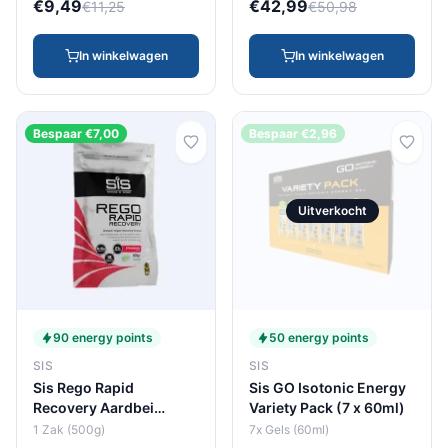
€9,49
€42,99
€11,25
€50,98
In winkelwagen
In winkelwagen
Bespaar €7,00
Bespaar €2,96
Uitverkocht
90 energy points
50 energy points
SIS
SIS
Sis Rego Rapid
Sis GO Isotonic Energy
Recovery Aardbei
Variety Pack (7 x 60ml)
(500g)
1 Zak (500g)
7x Gels (60ml)