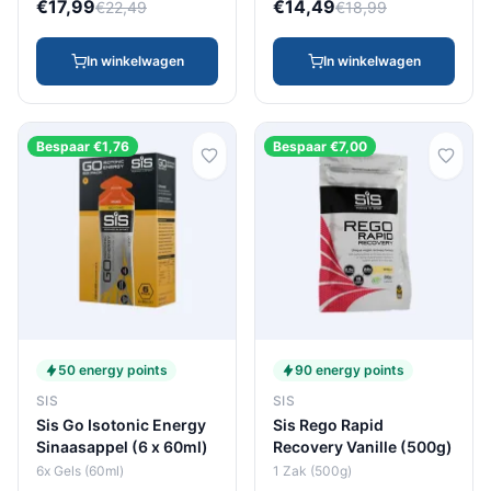
€17,99
€14,49
€22,49
€18,99
In winkelwagen
In winkelwagen
Bespaar €1,76
Bespaar €7,00
50 energy points
90 energy points
SIS
SIS
Sis Go Isotonic Energy
Sis Rego Rapid
Sinaasappel (6 x 60ml)
Recovery Vanille (500g)
6x Gels (60ml)
1 Zak (500g)