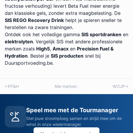
fructose verhouding) levert Beta Fuel meer energie
dan klassieke gels, zonder extra maagbelasting. De
SIS REGO Recovery Drink
helpt je spieren sneller te
herstellen na zware trainingen.
Ontdek ook het volledige gamma
SIS sportdranken
en
elektrolyten
. Vergelijk SIS met andere professionele
merken zoals
High5
,
Amacx
en
Precision Fuel &
Hydration
. Bestel je
SIS producten
snel bij
Duursportvoeding.be.
PF&H
Alle merken
WCUP
←
→
Speel mee met de Tourmanager
Stel jouw droomploeg samen en strijd mee om de
winst in onze wielermanager.