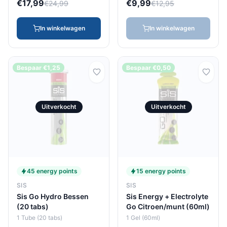
€17,99
€9,99
€24,99
€12,95
In winkelwagen
In winkelwagen
Bespaar €1,25
Bespaar €0,50
Uitverkocht
Uitverkocht
45 energy points
15 energy points
SIS
SIS
Sis Go Hydro Bessen
Sis Energy + Electrolyte
(20 tabs)
Go Citroen/munt (60ml)
1 Tube (20 tabs)
1 Gel (60ml)