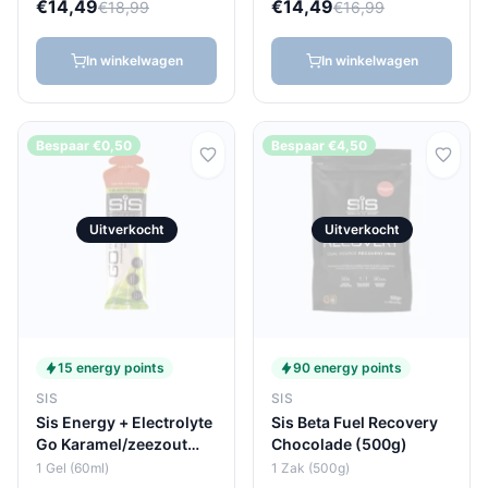
€14,49
€14,49
€18,99
€16,99
In winkelwagen
In winkelwagen
Bespaar €0,50
Bespaar €4,50
Uitverkocht
Uitverkocht
15 energy points
90 energy points
SIS
SIS
Sis Energy + Electrolyte
Sis Beta Fuel Recovery
Go Karamel/zeezout
Chocolade (500g)
(60ml)
1 Gel (60ml)
1 Zak (500g)