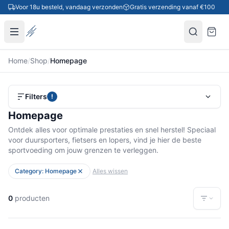
Ga naar inhoud
Voor 18u besteld, vandaag verzonden
Gratis verzending vanaf €100
Home
/
Shop
/
Homepage
Filters
!
Homepage
Ontdek alles voor optimale prestaties en snel herstel! Speciaal
voor duursporters, fietsers en lopers, vind je hier de beste
sportvoeding om jouw grenzen te verleggen.
Category: Homepage
Alles wissen
0
producten