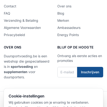
Contact
Over ons
FAQ
Blog
Verzending & Betaling
Merken
Algemene Voorwaarden
Ambassadeurs
Privacybeleid
Energy Points
OVER ONS
BLIJF OP DE HOOGTE
Ontvang als eerste acties en
Duursportvoeding.be is een
promoties
webshop die gespecialiseerd
is in
sportvoeding
en
supplementen
voor
Inschrijven
duursporters.
Cookie-instellingen
4,9/5
Laat een review achter
Wij gebruiken cookies om je ervaring te verbeteren.