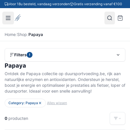
Ga naar inhoud
Voor 18u besteld, vandaag verzonden
Gratis verzending vanaf €100
Home
/
Shop
/
Papaya
Filters
!
Papaya
Ontdek de Papaya collectie op duursportvoeding.be, rijk aan
natuurlijke enzymen en antioxidanten. Ondersteun je herstel,
boost je energie en optimaliseer je prestaties als fietser, loper of
duursporter. Ideaal voor een snelle aanvulling!
Category: Papaya
Alles wissen
0
producten