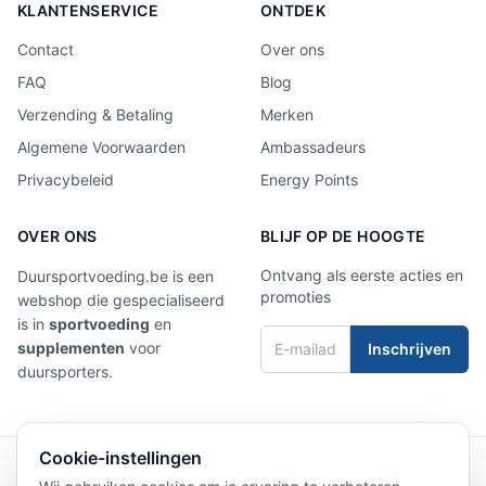
KLANTENSERVICE
ONTDEK
Contact
Over ons
FAQ
Blog
Verzending & Betaling
Merken
Algemene Voorwaarden
Ambassadeurs
Privacybeleid
Energy Points
OVER ONS
BLIJF OP DE HOOGTE
Ontvang als eerste acties en
Duursportvoeding.be is een
promoties
webshop die gespecialiseerd
is in
sportvoeding
en
supplementen
voor
Inschrijven
duursporters.
Cookie-instellingen
4,9/5
Laat een review achter