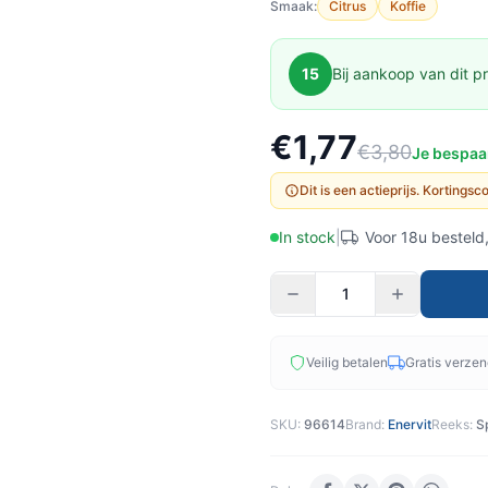
Smaak:
Citrus
Koffie
15
Bij aankoop van dit pr
€1,77
€3,80
Je bespaa
Dit is een actieprijs. Kortings
In stock
|
Voor 18u besteld
Veilig betalen
Gratis verze
SKU:
96614
Brand:
Enervit
Reeks:
S