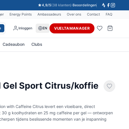
4,9/5
(38 klanten)
·
Beoordelingen
ger
Energy Points
Ambassadeurs
Over ons
Contact
FAQ
VUELTAMANAGER
h
Inloggen
EN
Cadeaubon
Clubs
 Gel Sport Citrus/koffie
on with Caffeine Citrus levert een vloeibare, direct
30 g koolhydraten en 25 mg caffeine per gel — ontworpen
cherpen tijdens beslissende momenten van je inspanning