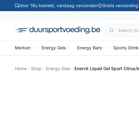
Ga naar inhoud
Voor 18u besteld, vandaag verzonden
Gratis verzendin
Merken
Energy Gels
Energy Bars
Sports Drin
Home
Shop
Energy Gels
Enervit Liquid Gel Sport Citrus/
-53%