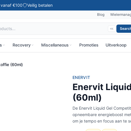
g vanaf €100
Veilig betalen
Blog
Wielermana
Searc
⌘K
ks
Recovery
Miscellaneous
Promoties
Uitverkoop
koffie (60ml)
ENERVIT
Enervit Liquid
(60ml)
De Enervit Liquid Gel Competiti
opneembare energieboost met 
om je tempo en focus aan te s