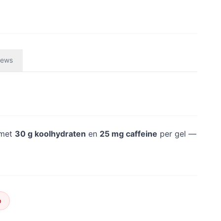
iews
 met
30 g koolhydraten
en
25 mg caffeine
per gel —
p