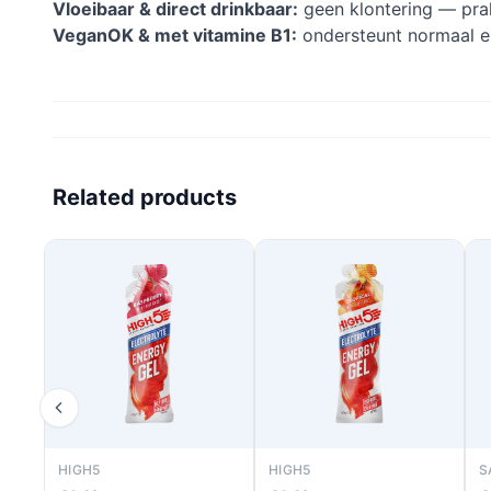
Vloeibaar & direct drinkbaar:
geen klontering — prakt
VeganOK & met vitamine B1:
ondersteunt normaal e
Related products
HIGH5
HIGH5
S