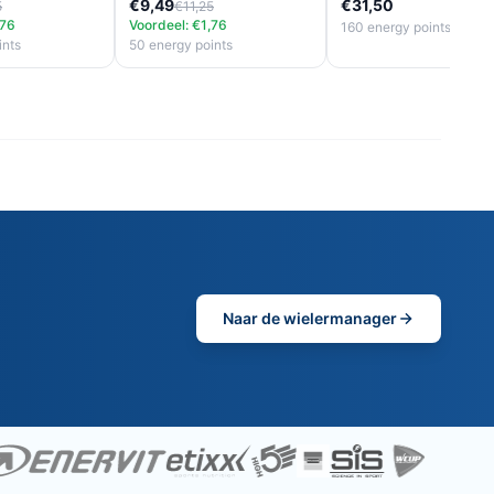
€9,49
€31,50
5
€11,25
,76
Voordeel: €1,76
160 energy points
ints
50 energy points
Naar de wielermanager