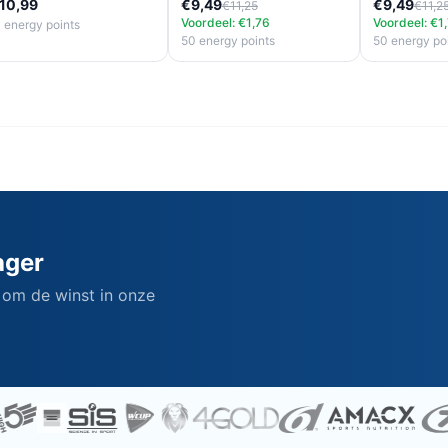
10,99
€9,49
€9,49
€11,25
€11,2
Voordeel: €1,76
Voordeel: €1
1 energy points
50 energy points
50 energy po
ager
 om de winst in onze