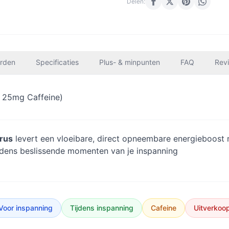
Delen:
rden
Specificaties
Plus- & minpunten
FAQ
Rev
+ 25mg Caffeine)
trus
levert een vloeibare, direct opneembare energieboost
jdens beslissende momenten van je inspanning
Voor inspanning
Tijdens inspanning
Cafeine
Uitverkoo