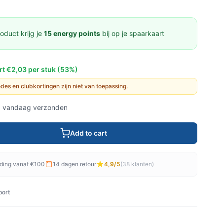
oduct krijg je
15 energy points
bij op je spaarkaart
rt €2,03 per stuk (53%)
codes en clubkortingen zijn niet van toepassing.
, vandaag verzonden
Add to cart
nding vanaf €100
14 dagen retour
4,9/5
(38 klanten)
port