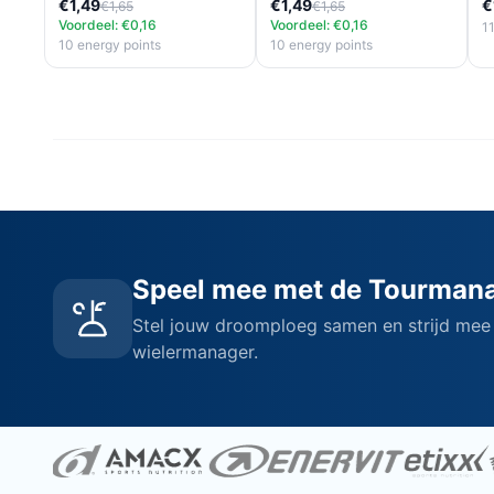
€1,49
€1,49
€
€1,65
€1,65
Voordeel: €0,16
Voordeel: €0,16
1
10 energy points
10 energy points
Speel mee met de Tourman
Stel jouw droomploeg samen en strijd mee
wielermanager.