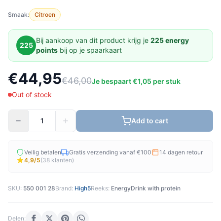
Smaak:
Citroen
Bij aankoop van dit product krijg je
225 energy
225
points
bij op je spaarkaart
€44,95
€46,00
Je bespaart €1,05 per stuk
Out of stock
Add to cart
Veilig betalen
Gratis verzending vanaf €100
14 dagen retour
4,9/5
(38 klanten)
SKU:
550 001 28
Brand:
High5
Reeks:
EnergyDrink with protein
Delen: