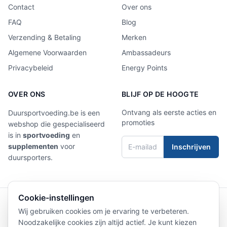
Contact
Over ons
FAQ
Blog
Verzending & Betaling
Merken
Algemene Voorwaarden
Ambassadeurs
Privacybeleid
Energy Points
OVER ONS
BLIJF OP DE HOOGTE
Ontvang als eerste acties en
Duursportvoeding.be is een
promoties
webshop die gespecialiseerd
is in
sportvoeding
en
supplementen
voor
Inschrijven
duursporters.
Cookie-instellingen
4,9/5
Laat een review achter
Wij gebruiken cookies om je ervaring te verbeteren.
Noodzakelijke cookies zijn altijd actief. Je kunt kiezen