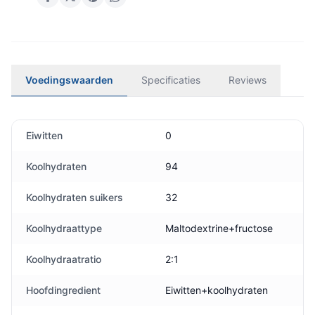
Voedingswaarden
Specificaties
Reviews
Eiwitten
0
Koolhydraten
94
Koolhydraten suikers
32
Koolhydraattype
Maltodextrine+fructose
Koolhydraatratio
2:1
Hoofdingredient
Eiwitten+koolhydraten