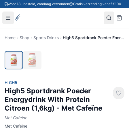
Ga naar inhoud
Voor 18u besteld, vandaag verzonden
Gratis verzending vanaf €100
Home
Shop
Sports Drinks
High5 Sportdrank Poeder Energydrink With Protein Citroen (1,6kg) - Met Cafeïne
HIGH5
High5 Sportdrank Poeder
Energydrink With Protein
Citroen (1,6kg) - Met Cafeïne
Met Cafeïne
Met Cafeïne