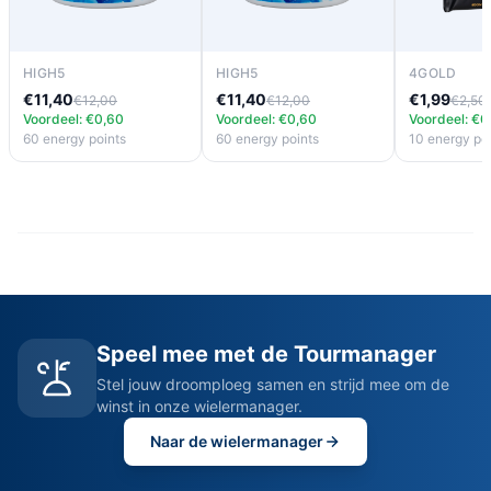
HIGH5
HIGH5
4GOLD
€11,40
€11,40
€1,99
€12,00
€12,00
€2,50
Voordeel: €0,60
Voordeel: €0,60
Voordeel: €0
60 energy points
60 energy points
10 energy po
Speel mee met de Tourmanager
Stel jouw droomploeg samen en strijd mee om de
winst in onze wielermanager.
Naar de wielermanager