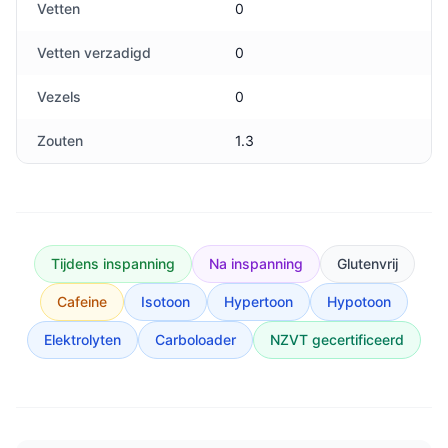
Vetten
0
Vetten verzadigd
0
Vezels
0
Zouten
1.3
Tijdens inspanning
Na inspanning
Glutenvrij
Cafeine
Isotoon
Hypertoon
Hypotoon
Elektrolyten
Carboloader
NZVT gecertificeerd