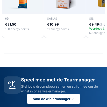
6D
SANAS
SIS
€31,50
€10,99
€9,49
€11,2
Voordeel: €1
160 energy points
11 energy points
50 energy po
Speel mee met de Tourmanager
Stel jouw droomploeg samen en strijd mee om de
winst in onze wielermanager.
Naar de wielermanager