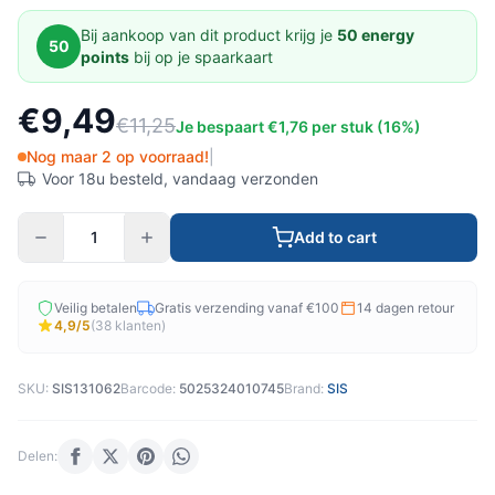
Bij aankoop van dit product krijg je
50 energy
50
points
bij op je spaarkaart
€9,49
€11,25
Je bespaart €1,76 per stuk (16%)
Nog maar 2 op voorraad!
|
Voor 18u besteld, vandaag verzonden
Add to cart
Veilig betalen
Gratis verzending vanaf €100
14 dagen retour
4,9/5
(38 klanten)
SKU:
SIS131062
Barcode:
5025324010745
Brand:
SIS
Delen: