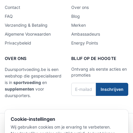
Contact
Over ons
FAQ
Blog
Verzending & Betaling
Merken
Algemene Voorwaarden
Ambassadeurs
Privacybeleid
Energy Points
OVER ONS
BLIJF OP DE HOOGTE
Ontvang als eerste acties en
Duursportvoeding.be is een
promoties
webshop die gespecialiseerd
is in
sportvoeding
en
supplementen
voor
Inschrijven
duursporters.
Cookie-instellingen
4,9/5
Laat een review achter
Wij gebruiken cookies om je ervaring te verbeteren.