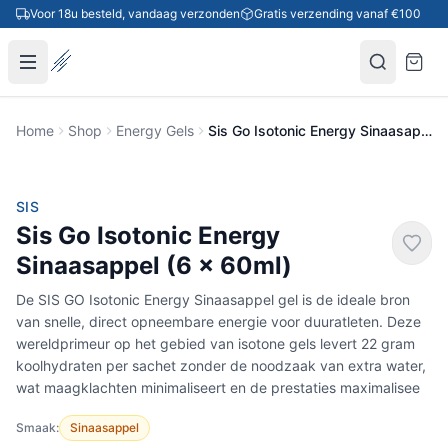
Ga naar inhoud
Voor 18u besteld, vandaag verzonden
Gratis verzending vanaf €100
Home
Shop
Energy Gels
Sis Go Isotonic Energy Sinaasappel (6 x 60ml)
-16%
SIS
Sis Go Isotonic Energy
Sinaasappel (6 x 60ml)
De SIS GO Isotonic Energy Sinaasappel gel is de ideale bron
van snelle, direct opneembare energie voor duuratleten. Deze
wereldprimeur op het gebied van isotone gels levert 22 gram
koolhydraten per sachet zonder de noodzaak van extra water,
wat maagklachten minimaliseert en de prestaties maximalisee
Smaak:
Sinaasappel