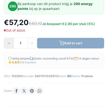
Bij aankoop van dit product krijg je
290 energy
290
points
bij op je spaarkaart
€57,20
€60,10
Je bespaart €2,90 per stuk (5%)
Out of stock
Add to cart
Veilig betalen
Gratis verzending vanaf €100
14 dagen retour
4,9/5
(38 klanten)
SKU:
102200
Barcode:
5407011030913
Brand:
6D
Reeks:
Proteine
Delen: