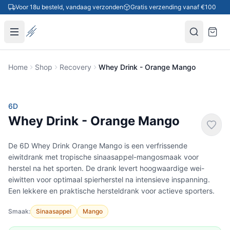
Ga naar inhoud
Voor 18u besteld, vandaag verzonden
Gratis verzending vanaf €100
Home
Shop
Recovery
Whey Drink - Orange Mango
-5%
6D
Whey Drink - Orange Mango
De 6D Whey Drink Orange Mango is een verfrissende
eiwitdrank met tropische sinaasappel-mangosmaak voor
herstel na het sporten. De drank levert hoogwaardige wei-
eiwitten voor optimaal spierherstel na intensieve inspanning.
Een lekkere en praktische hersteldrank voor actieve sporters.
Smaak:
Sinaasappel
Mango