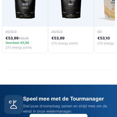
4GOLD
4GOLD
6D
€53,99
€53,99
€53,10
€59,95
Voordeel: €5,96
270 energy points
270 energy p
270 energy points
Speel mee met de Tourmanager
Stel jouw droomploeg samen en strijd mee om de
winst in onze wielermanager.