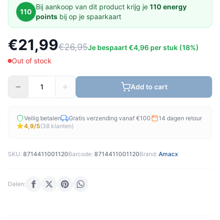
Bij aankoop van dit product krijg je
110 energy
110
points
bij op je spaarkaart
€21,99
€26,95
Je bespaart €4,96 per stuk (18%)
Out of stock
Add to cart
Veilig betalen
Gratis verzending vanaf €100
14 dagen retour
4,9/5
(38 klanten)
SKU:
8714411001120
Barcode:
8714411001120
Brand:
Amacx
Delen: