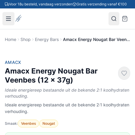
Ga naar inhoud
Voor 18u besteld, vandaag verzonden
Gratis verzending vanaf €100
Home
Shop
Energy Bars
Amacx Energy Nougat Bar Veenbes (12 x 37g)
-18%
AMACX
Amacx Energy Nougat Bar
Veenbes (12 x 37g)
Ideale energiereep bestaande uit de bekende 2:1 koolhydraten
verhouding.
Ideale energiereep bestaande uit de bekende 2:1 koolhydraten
verhouding.
Smaak:
Veenbes
Nougat