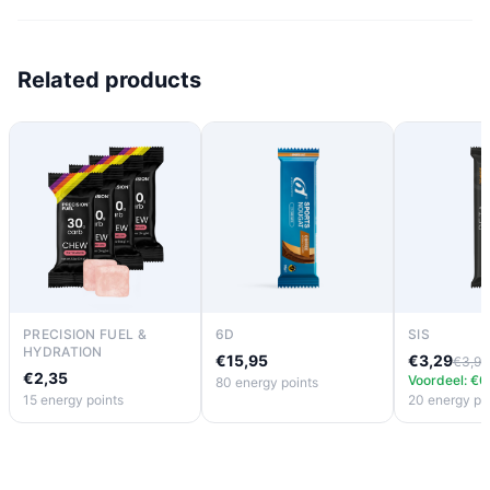
Related products
PRECISION FUEL &
6D
SIS
HYDRATION
€15,95
€3,29
€3,99
€2,35
Voordeel: €0
80 energy points
15 energy points
20 energy po