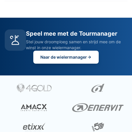
Speel mee met de Tourmanager
Stel jouw droomploeg samen en strijd mee om de
winst in onze wielermanager.
Naar de wielermanager