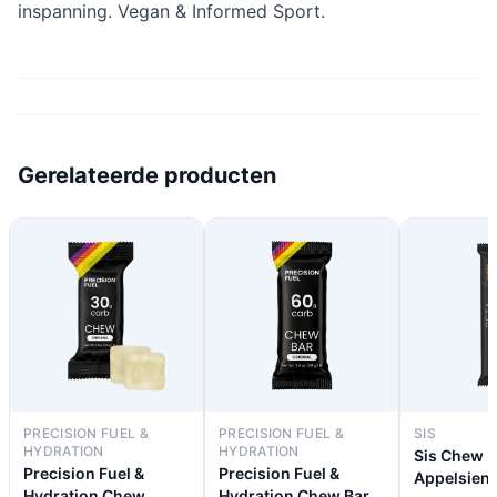
inspanning. Vegan & Informed Sport.
Gerelateerde producten
PRECISION FUEL &
PRECISION FUEL &
SIS
HYDRATION
HYDRATION
Sis Chew B
Precision Fuel &
Precision Fuel &
Appelsien 
Hydration Chew
Hydration Chew Bar