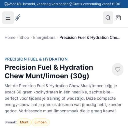
Ga naar inhoud
Voor 18u besteld, vandaag verzonden
Gratis verzending vanaf €100
Home
Shop
Energiebars
Precision Fuel & Hydration Chew Munt/limoen (30g)
PRECISION FUEL & HYDRATION
Precision Fuel & Hydration
Chew Munt/limoen (30g)
Met de Precision Fuel & Hydration Chew Munt/limoen krijg je
exact 30 gram koolhydraten in één heerlijke, zachte bite –
perfect voor tijdens je training of wedstrijd. Deze compacte
energy-chew laat je précies doseren wat jij nodig hebt, zonder
gedoe. Verfrissende munt-limoensmaak die je graag kauwt!
Smaak:
Munt
Limoen