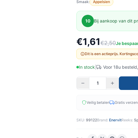
Smaak:
Appelsien
10
Bij aankoop van dit pr
€1,61
€2,50
Je bespaar
Dit is een actieprijs. Kortings
In stock
|
Voor 18u besteld
Veilig betalen
Gratis verze
SKU:
99122
Brand:
Enervit
Reeks:
Sp