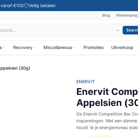
g vanaf €100
Veilig betalen
Blog
Wielermana
Searc
⌘K
ks
Recovery
Miscellaneous
Promoties
Uitverkoop
Appelsien (30g)
ENERVIT
Enervit Compe
Appelsien (3
De Enervit Competition Bar Or
inspanningen. Met een slimme
houdt ‘ie je energieniveau stabi