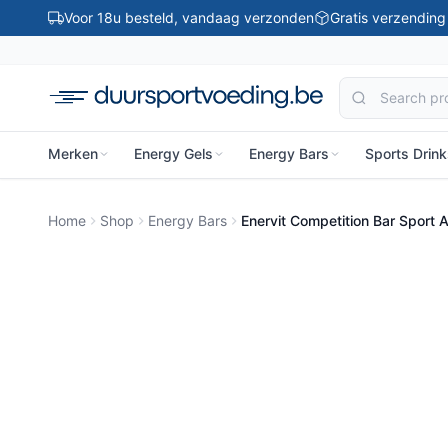
Ga naar inhoud
Voor 18u besteld, vandaag verzonden
Gratis verzendin
Merken
Energy Gels
Energy Bars
Sports Drin
Home
Shop
Energy Bars
Enervit Competition Bar Sport 
-36%