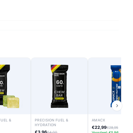
FUEL &
PRECISION FUEL &
AMACX
HYDRATION
€22,99
€28,95
€3,96
€4,00
Voordeel: €5,96