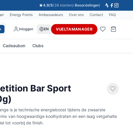
4,9/5
(38 klanten)
·
Beoordelingen
ger
Energy Points
Ambassadeurs
Over ons
Contact
FAQ
VUELTAMANAGER
h
Inloggen
EN
Cadeaubon
Clubs
tition Bar Sport
0g)
ange is je technische energieboost tijdens de zwaarste
 mix van hoogwaardige koolhydraten en een laag vetgehalte
el tot voorbij de finish.