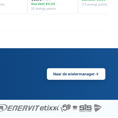
Voordeel: €0,04
nts
115 energy points
20 energy points
Naar de wielermanager