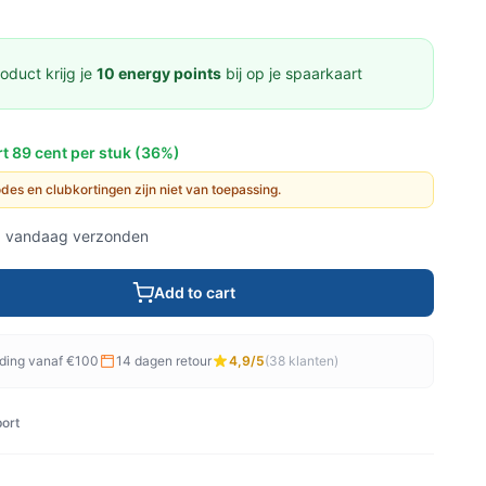
oduct krijg je
10 energy points
bij op je spaarkaart
t 89 cent per stuk (36%)
codes en clubkortingen zijn niet van toepassing.
, vandaag verzonden
Add to cart
nding vanaf €100
14 dagen retour
4,9/5
(38 klanten)
ort