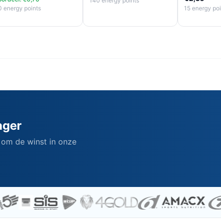
140 energy points
0 energy points
15 energy poi
ager
 om de winst in onze