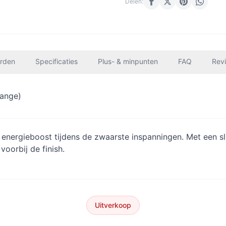
Delen:
rden
Specificaties
Plus- & minpunten
FAQ
Rev
range)
e energieboost tijdens de zwaarste inspanningen. Met een
voorbij de finish.
Uitverkoop