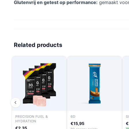
Glutenvrij en getest op performance:
gemaakt voor 
Related products
PRECISION FUEL &
6D
S
HYDRATION
€15,95
€
€2,35
V