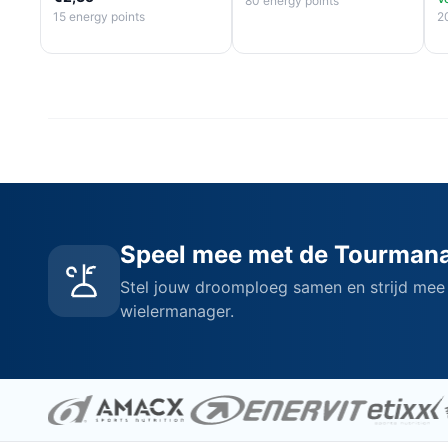
80 energy points
15 energy points
2
Speel mee met de Tourman
Stel jouw droomploeg samen en strijd mee
wielermanager.