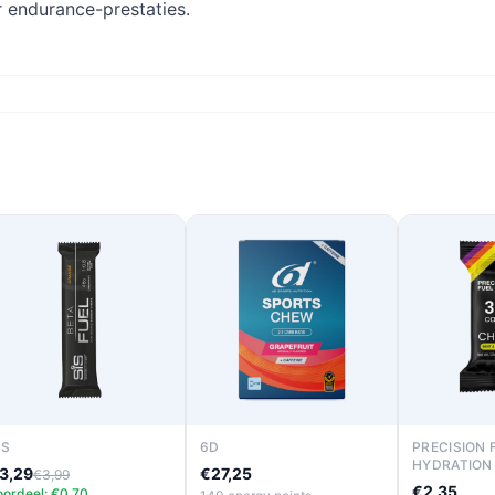
endurance-prestaties.
IS
6D
PRECISION 
HYDRATION
3,29
€27,25
€3,99
€2,35
oordeel: €0,70