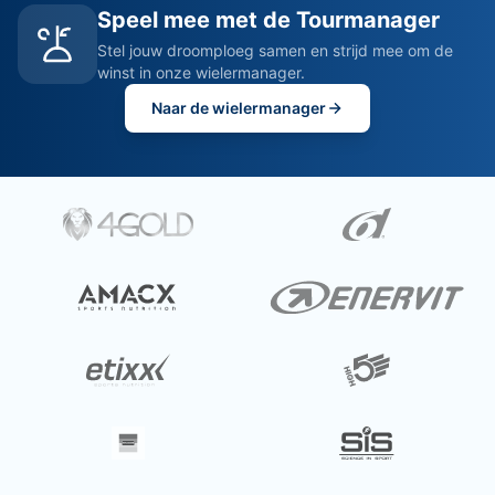
Speel mee met de Tourmanager
Stel jouw droomploeg samen en strijd mee om de
winst in onze wielermanager.
Naar de wielermanager