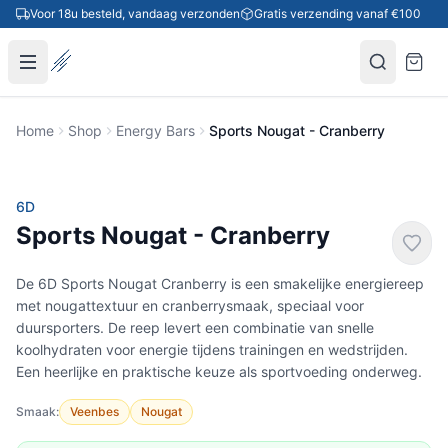
Ga naar inhoud
Voor 18u besteld, vandaag verzonden
Gratis verzending vanaf €100
Home
Shop
Energy Bars
Sports Nougat - Cranberry
6D
Sports Nougat - Cranberry
De 6D Sports Nougat Cranberry is een smakelijke energiereep
met nougattextuur en cranberrysmaak, speciaal voor
duursporters. De reep levert een combinatie van snelle
koolhydraten voor energie tijdens trainingen en wedstrijden.
Een heerlijke en praktische keuze als sportvoeding onderweg.
Smaak:
Veenbes
Nougat