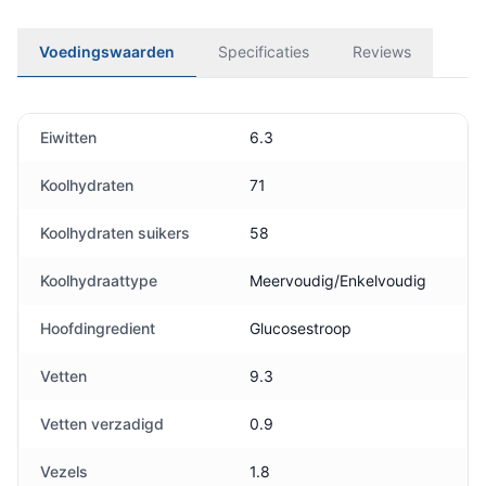
Voedingswaarden
Specificaties
Reviews
Eiwitten
6.3
Koolhydraten
71
Koolhydraten suikers
58
Koolhydraattype
Meervoudig/Enkelvoudig
Hoofdingredient
Glucosestroop
Vetten
9.3
Vetten verzadigd
0.9
Vezels
1.8