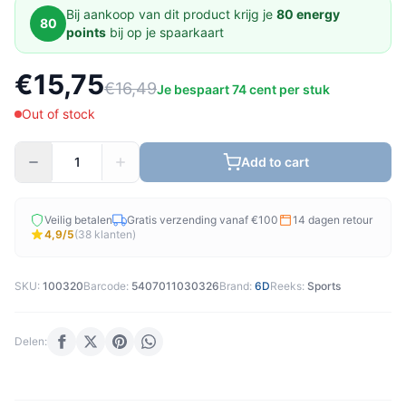
Bij aankoop van dit product krijg je
80 energy
80
points
bij op je spaarkaart
€15,75
€16,49
Je bespaart 74 cent per stuk
Out of stock
Add to cart
Veilig betalen
Gratis verzending vanaf €100
14 dagen retour
4,9/5
(38 klanten)
SKU:
100320
Barcode:
5407011030326
Brand:
6D
Reeks:
Sports
Delen: