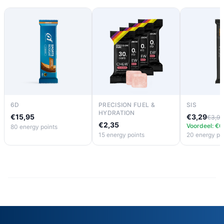
6D
PRECISION FUEL &
SIS
HYDRATION
€15,95
€3,29
€3,99
€2,35
Voordeel: €0
80 energy points
15 energy points
20 energy po