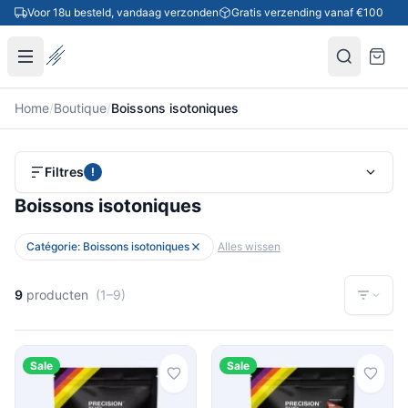
Ga naar inhoud
Voor 18u besteld, vandaag verzonden
Gratis verzending vanaf €100
Home
/
Boutique
/
Boissons isotoniques
Filtres
!
Boissons isotoniques
Catégorie: Boissons isotoniques
Alles wissen
9
producten
(1–9)
Sale
Sale