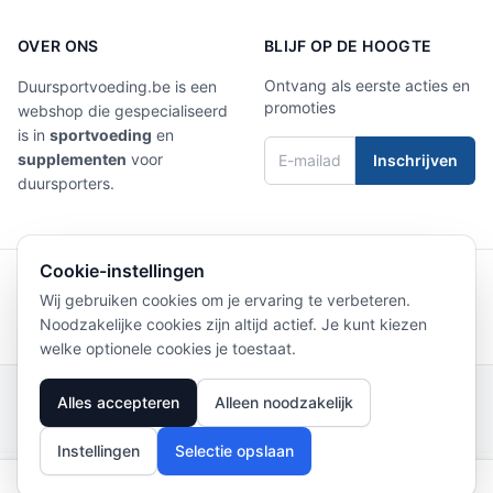
OVER ONS
BLIJF OP DE HOOGTE
Ontvang als eerste acties en
Duursportvoeding.be is een
promoties
webshop die gespecialiseerd
is in
sportvoeding
en
supplementen
voor
Inschrijven
duursporters.
Cookie-instellingen
4,9/5
Laat een review achter
Wij gebruiken cookies om je ervaring te verbeteren.
Noodzakelijke cookies zijn altijd actief. Je kunt kiezen
welke optionele cookies je toestaat.
Privacy Policy
|
Terms of Service
|
Livraison
|
Retours
|
Contact
|
Clubs
|
Alles accepteren
Alleen noodzakelijk
Beoordelingen
© 2026 Duursportvoeding
Instellingen
Selectie opslaan