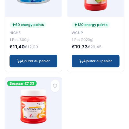
60 energy points
120 energy points
HIGH5
WCUP
1 Pot (300g)
1 Pot (1020g)
€11,40
€19,73
€12,00
€29,45
Ajouter au panier
Ajouter au panier
Bespaar €7,33