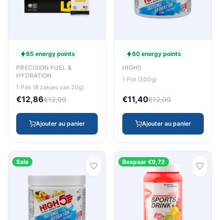
65 energy points
60 energy points
PRECISION FUEL &
HIGH5
HYDRATION
1 Pot (300g)
1 Pak (8 zakjes van 20g)
€12,86
€11,40
€12,99
€12,00
Ajouter au panier
Ajouter au panier
Sale
Bespaar €9,72