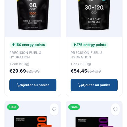
150 energy points
275 energy points
PRECISION FUEL &
PRECISION FUEL &
HYDRATION
HYDRATION
1 Zak (510g)
1 Zak (930g)
€29,69
€54,45
€29,99
€54,99
Ajouter au panier
Ajouter au panier
Sale
Sale