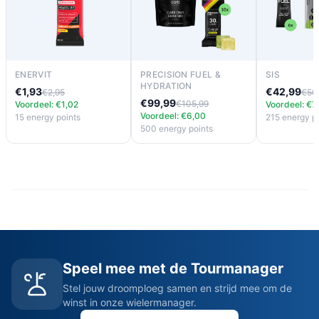
ENERVIT
PRECISION FUEL &
SIS
HYDRATION
€1,93
€42,99
€2,95
€50
€99,99
€105,99
Voordeel: €1,02
Voordeel: €7
Voordeel: €6,00
15 energy points
215 energy p
500 energy points
Speel mee met de Tourmanager
Stel jouw droomploeg samen en strijd mee om de
winst in onze wielermanager.