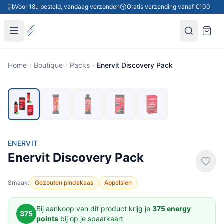
Ga naar inhoud
Voor 18u besteld, vandaag verzonden
Gratis verzending vanaf €100
Home
Boutique
Packs
Enervit Discovery Pack
-55%
ENERVIT
Enervit Discovery Pack
Smaak:
Gezouten pindakaas
Appelsien
Bij aankoop van dit product krijg je
375 energy
375
points
bij op je spaarkaart