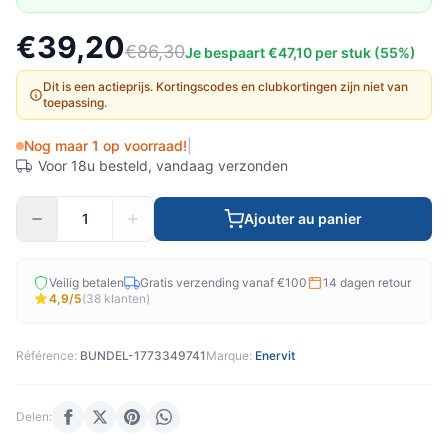
€39,20
€86,30
Je bespaart €47,10 per stuk (55%)
Dit is een actieprijs. Kortingscodes en clubkortingen zijn niet van
toepassing.
Nog maar 1 op voorraad!
|
Voor 18u besteld, vandaag verzonden
Ajouter au panier
Veilig betalen
Gratis verzending vanaf €100
14 dagen retour
4,9/5
(38 klanten)
Référence:
BUNDEL-1773349741
Marque:
Enervit
Delen: