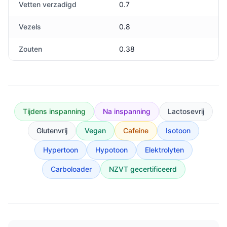
Vetten verzadigd
0.7
Vezels
0.8
Zouten
0.38
Tijdens inspanning
Na inspanning
Lactosevrij
Glutenvrij
Vegan
Cafeine
Isotoon
Hypertoon
Hypotoon
Elektrolyten
Carboloader
NZVT gecertificeerd