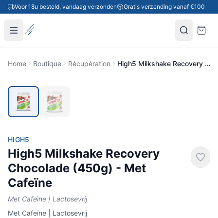
Ga naar inhoud
Voor 18u besteld, vandaag verzonden
Gratis verzending vanaf €100
Home
Boutique
Récupération
High5 Milkshake Recovery Chocolade (450g) - Met Cafeïne
HIGH5
High5 Milkshake Recovery
Chocolade (450g) - Met
Cafeïne
Met Cafeïne | Lactosevrij
Met Cafeïne | Lactosevrij