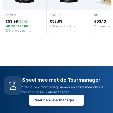
4GOLD
4GOLD
6D
€53,99
€53,99
€53,10
€59,95
Voordeel: €5,96
270 energy points
270 energy p
270 energy points
Speel mee met de Tourmanager
Stel jouw droomploeg samen en strijd mee om de
winst in onze wielermanager.
Naar de wielermanager