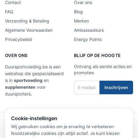
Contact
Over ons
FAQ
Blog
Verzending & Betaling
Merken
Algemene Voorwaarden
Ambassadeurs
Privacybeleid
Energy Points
OVER ONS
BLIJF OP DE HOOGTE
Ontvang als eerste acties en
Duursportvoeding.be is een
promoties
webshop die gespecialiseerd
is in
sportvoeding
en
supplementen
voor
Inschrijven
duursporters.
Cookie-instellingen
4,9/5
Laat een review achter
Wij gebruiken cookies om je ervaring te verbeteren.
Noodzakelijke cookies zijn altijd actief. Je kunt kiezen