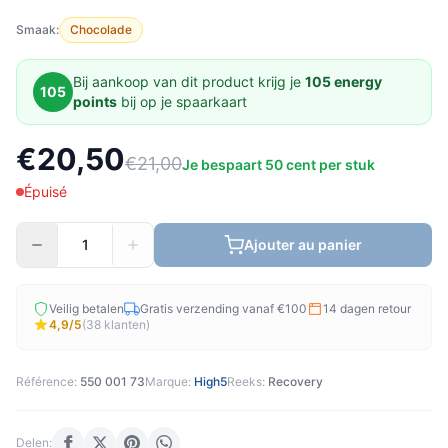
Smaak:
Chocolade
Bij aankoop van dit product krijg je
105 energy
105
points
bij op je spaarkaart
€20,50
€21,00
Je bespaart 50 cent per stuk
Épuisé
Ajouter au panier
Veilig betalen
Gratis verzending vanaf €100
14 dagen retour
4,9/5
(38 klanten)
Référence:
550 001 73
Marque:
High5
Reeks:
Recovery
Delen: