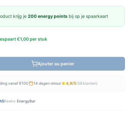
oduct krijg je
200 energy points
bij op je spaarkaart
espaart €1,00 per stuk
Ajouter au panier
nding vanaf €100
14 dagen retour
4,9/5
(38 klanten)
h5
Reeks:
EnergyBar