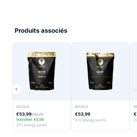
Produits associés
4GOLD
4GOLD
6
€53,99
€53,99
€
€59,95
Voordeel: €5,96
270 energy points
2
270 energy points