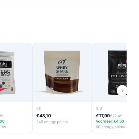
6D
SIS
€48,10
€17,99
99
€22,49
,00
Voordeel: €4,50
245 energy points
ints
90 energy points