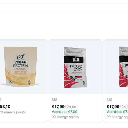
D
SIS
SIS
53,10
€17,99
€17,99
€24,99
€24,
Voordeel: €7,00
Voordeel: €7
70 energy points
90 energy points
90 energy po