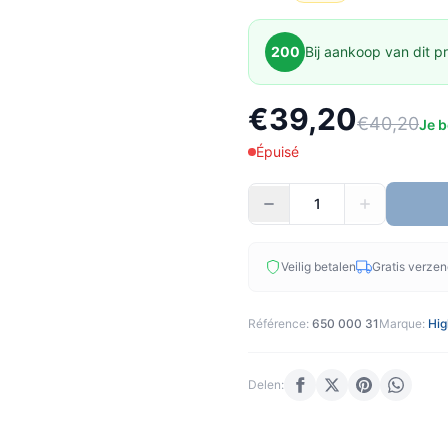
200
Bij aankoop van dit pr
€39,20
€40,20
Je b
Épuisé
Veilig betalen
Gratis verze
Référence:
650 000 31
Marque:
Hig
Delen: