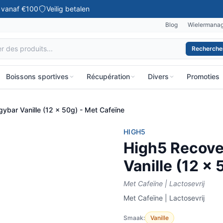
g vanaf €100
Veilig betalen
Blog
Wielermana
Recherche
⌘K
Boissons sportives
Récupération
Divers
Promoties
ybar Vanille (12 x 50g) - Met Cafeïne
HIGH5
High5 Recove
Vanille (12 x
Met Cafeïne | Lactosevrij
Met Cafeïne | Lactosevrij
Smaak:
Vanille