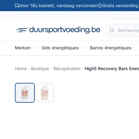
Ga naar inhoud
Voor 18u besteld, vandaag verzonden
Gratis verzendin
Merken
Gels énergétiques
Barres énergétiques
Home
Boutique
Récupération
High5 Recovery Bars Energ