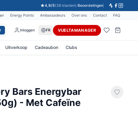
4,9/5
(38 klanten)
·
Beoordelingen
ger
Energy Points
Ambassadeurs
Over ons
Contact
FAQ
VUELTAMANAGER
r
Inloggen
FR
Uitverkoop
Cadeaubon
Clubs
ry Bars Energybar
 50g) - Met Cafeïne