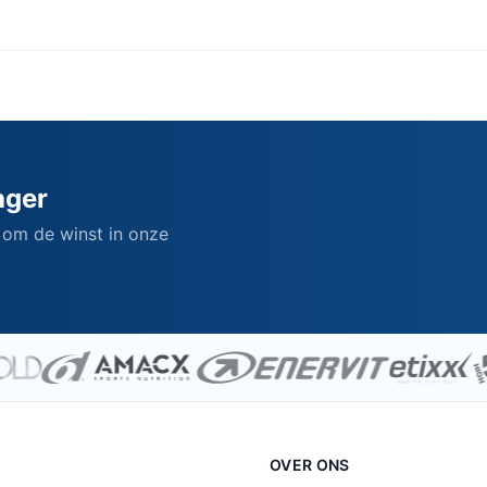
ager
 om de winst in onze
OVER ONS