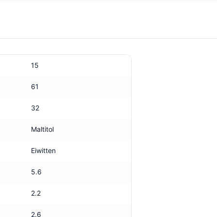
15
61
32
Maltitol
Eiwitten
5.6
2.2
2.6