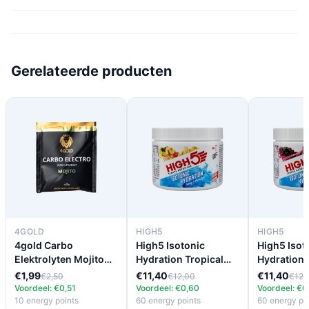
Gerelateerde producten
4GOLD
HIGH5
HIGH5
4gold Carbo
High5 Isotonic
High5 Isot
Elektrolyten Mojito
Hydration Tropical
Hydration 
(33g)
(300g)
(300g)
€1,99
€11,40
€11,40
€2,50
€12,00
€12,
Voordeel: €0,51
Voordeel: €0,60
Voordeel: €0
10 energy points
60 energy points
60 energy po