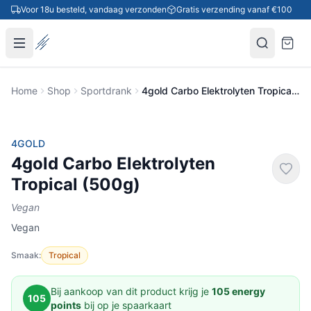
Ga naar inhoud
Voor 18u besteld, vandaag verzonden
Gratis verzending vanaf €100
Home
Shop
Sportdrank
4gold Carbo Elektrolyten Tropical (500g)
-5%
4GOLD
4gold Carbo Elektrolyten
Tropical (500g)
Vegan
Vegan
Smaak:
Tropical
Bij aankoop van dit product krijg je
105 energy
105
points
bij op je spaarkaart