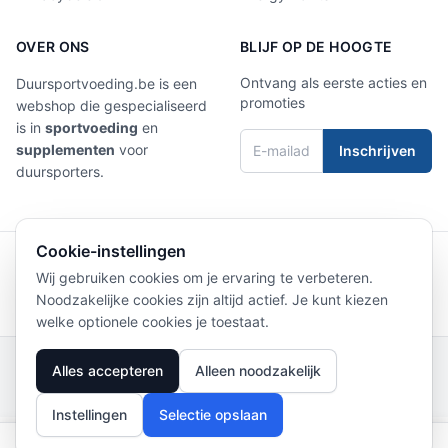
OVER ONS
BLIJF OP DE HOOGTE
Ontvang als eerste acties en
Duursportvoeding.be is een
promoties
webshop die gespecialiseerd
is in
sportvoeding
en
supplementen
voor
Inschrijven
duursporters.
Cookie-instellingen
4,9/5
Laat een review achter
Wij gebruiken cookies om je ervaring te verbeteren.
Noodzakelijke cookies zijn altijd actief. Je kunt kiezen
welke optionele cookies je toestaat.
Privacy Policy
|
Terms of Service
|
Verzending
|
Retourneren
|
Contact
|
Clubs
|
Alles accepteren
Alleen noodzakelijk
Beoordelingen
© 2026 Duursportvoeding
Instellingen
Selectie opslaan