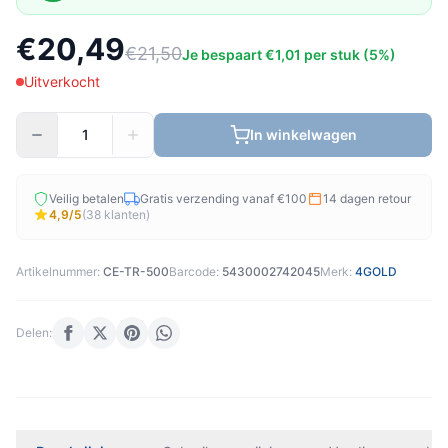
€20,49
€21,50
Je bespaart €1,01 per stuk (5%)
Uitverkocht
In winkelwagen
Veilig betalen
Gratis verzending vanaf €100
14 dagen retour
4,9/5
(38 klanten)
Artikelnummer:
CE-TR-500
Barcode:
5430002742045
Merk:
4GOLD
Delen: