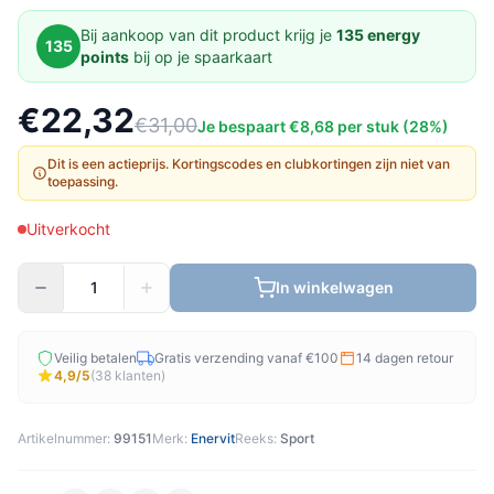
Bij aankoop van dit product krijg je
135 energy
135
points
bij op je spaarkaart
€22,32
€31,00
Je bespaart €8,68 per stuk (28%)
Dit is een actieprijs. Kortingscodes en clubkortingen zijn niet van
toepassing.
Uitverkocht
In winkelwagen
Veilig betalen
Gratis verzending vanaf €100
14 dagen retour
4,9/5
(38 klanten)
Artikelnummer:
99151
Merk:
Enervit
Reeks:
Sport