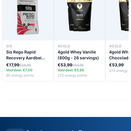
SIS
4GOLD
4GOLD
Sis Rego Rapid
4gold Whey Vanille
4gold Whe
Recovery Aardbei
(800g - 26 servings)
Chocolade
(500g)
(800g - 26
€17,99
€53,99
€53,99
€24,99
€59,95
Voordeel: €7,00
Voordeel: €5,96
270 energy p
90 energy points
270 energy points