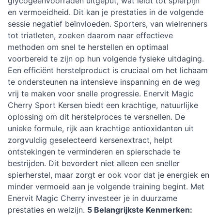
glycogeenvoorraden uitgeput, wat leidt tot spierpijn
en vermoeidheid. Dit kan je prestaties in de volgende
sessie negatief beïnvloeden. Sporters, van wielrenners
tot triatleten, zoeken daarom naar effectieve
methoden om snel te herstellen en optimaal
voorbereid te zijn op hun volgende fysieke uitdaging.
Een efficiënt herstelproduct is cruciaal om het lichaam
te ondersteunen na intensieve inspanning en de weg
vrij te maken voor snelle progressie. Enervit Magic
Cherry Sport Kersen biedt een krachtige, natuurlijke
oplossing om dit herstelproces te versnellen. De
unieke formule, rijk aan krachtige antioxidanten uit
zorgvuldig geselecteerd kersenextract, helpt
ontstekingen te verminderen en spierschade te
bestrijden. Dit bevordert niet alleen een sneller
spierherstel, maar zorgt er ook voor dat je energiek en
minder vermoeid aan je volgende training begint. Met
Enervit Magic Cherry investeer je in duurzame
prestaties en welzijn.
5 Belangrijkste Kenmerken: