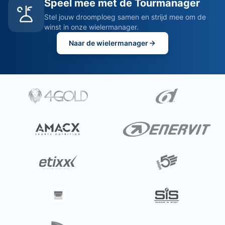
Speel mee met de Tourmanager
Stel jouw droomploeg samen en strijd mee om de
winst in onze wielermanager.
Naar de wielermanager