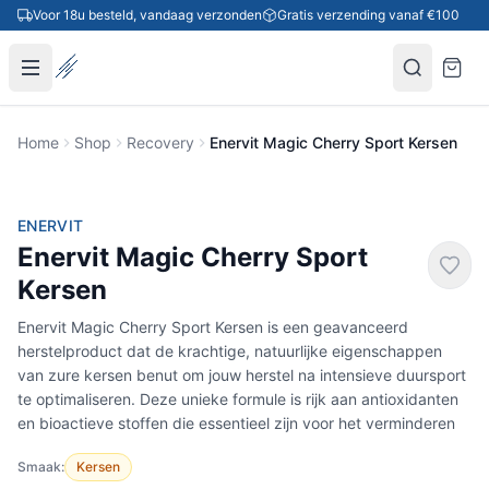
Ga naar inhoud
Voor 18u besteld, vandaag verzonden
Gratis verzending vanaf €100
Home
Shop
Recovery
Enervit Magic Cherry Sport Kersen
-28%
ENERVIT
Enervit Magic Cherry Sport
Kersen
Enervit Magic Cherry Sport Kersen is een geavanceerd
herstelproduct dat de krachtige, natuurlijke eigenschappen
van zure kersen benut om jouw herstel na intensieve duursport
te optimaliseren. Deze unieke formule is rijk aan antioxidanten
en bioactieve stoffen die essentieel zijn voor het verminderen
Smaak:
Kersen