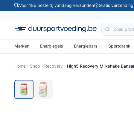
Ga naar inhoud
Voor 18u besteld, vandaag verzonden
Gratis verzendin
Merken
Energiegels
Energiebars
Sportdrank
Home
Shop
Recovery
High5 Recovery Milkshake Banaan/
-15%