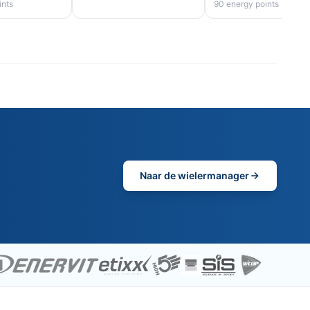
ints
90 energy points
Naar de wielermanager