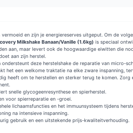
en vermoeid en zijn je energiereserves uitgeput. Om de volg
covery Milkshake Banaan/Vanille (1.6kg)
is speciaal ontwi
raden aan, maar levert ook de hoogwaardige eiwitten die no
oet aan zijn herstel.
 ondersteunt deze herstelshake de reparatie van micro-sch
akt het een welkome traktatie na elke zware inspanning, t
odig heeft om te herstellen en sterker terug te komen. Zorg 
ment.
ert snelle glycogeenresynthese en spierherstel.
en voor spierreparatie en -groei.
ehele lichaamsfuncties en het immuunsysteem tijdens herste
oning na intensieve inspanning.
urig gebruik en een uitstekende prijs-kwaliteitverhouding.