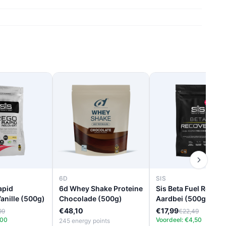
6D
SIS
apid
6d Whey Shake Proteine
Sis Beta Fuel Recov
anille (500g)
Chocolade (500g)
Aardbei (500g)
€48,10
€17,99
99
€22,49
,00
Voordeel: €4,50
245 energy points