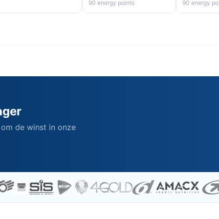
90 energy points
90 energy po
ager
 om de winst in onze