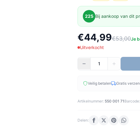
225
Bij aankoop van dit pr
€44,99
€53,00
Je b
Uitverkocht
Veilig betalen
Gratis verze
Artikelnummer:
550 001 71
Barcode:
Delen: