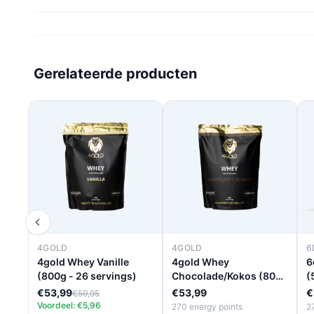
Gerelateerde producten
4GOLD
4GOLD
6
4gold Whey Vanille
4gold Whey
6
(800g - 26 servings)
Chocolade/Kokos (800g
(
- 26 servings)
€53,99
€53,99
€
€59,95
Voordeel: €5,96
270 energy points
2