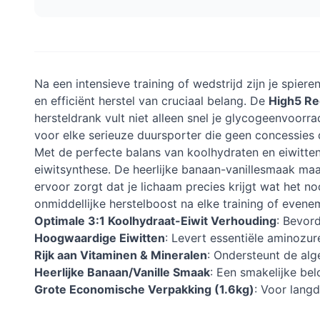
Na een intensieve training of wedstrijd zijn je spier
en efficiënt herstel van cruciaal belang. De
High5 Re
hersteldrank vult niet alleen snel je glycogeenvoor
voor elke serieuze duursporter die geen concessies d
Met de perfecte balans van koolhydraten en eiwitten
eiwitsynthese. De heerlijke banaan-vanillesmaak ma
ervoor zorgt dat je lichaam precies krijgt wat het n
onmiddellijke herstelboost na elke training of evene
Optimale 3:1 Koolhydraat-Eiwit Verhouding
: Bevord
Hoogwaardige Eiwitten
: Levert essentiële aminozur
Rijk aan Vitaminen & Mineralen
: Ondersteunt de alg
Heerlijke Banaan/Vanille Smaak
: Een smakelijke bel
Grote Economische Verpakking (1.6kg)
: Voor langd