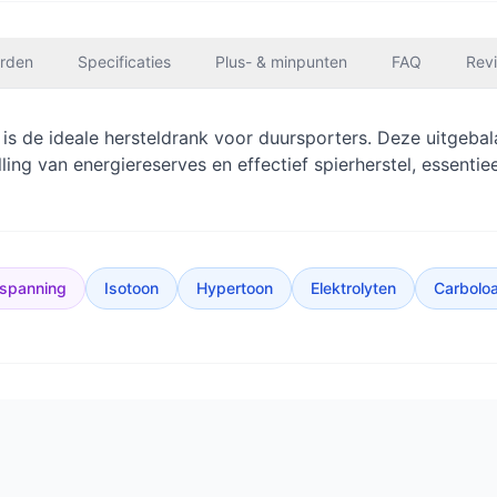
rden
Specificaties
Plus- & minpunten
FAQ
Rev
is de ideale hersteldrank voor duursporters. Deze uitgeba
ing van energiereserves en effectief spierherstel, essentiee
nspanning
Isotoon
Hypertoon
Elektrolyten
Carbolo