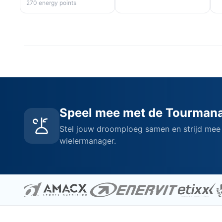
270 energy points
Speel mee met de Tourman
Stel jouw droomploeg samen en strijd mee
wielermanager.