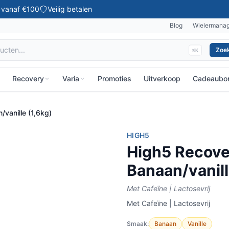
g vanaf €100
Veilig betalen
Blog
Wielermana
Zoe
⌘K
Recovery
Varia
Promoties
Uitverkoop
Cadeaubo
vanille (1,6kg)
HIGH5
High5 Recove
Banaan/vanill
Met Cafeïne | Lactosevrij
Met Cafeïne | Lactosevrij
Smaak:
Banaan
Vanille