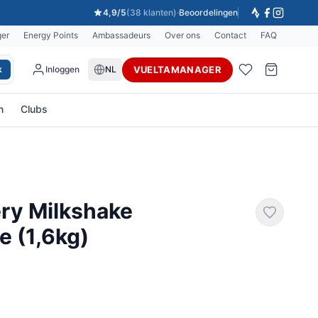
4,9/5
(38 klanten)
·
Beoordelingen
ger
Energy Points
Ambassadeurs
Over ons
Contact
FAQ
VUELTAMANAGER
k
Inloggen
NL
n
Clubs
ry Milkshake
e (1,6kg)