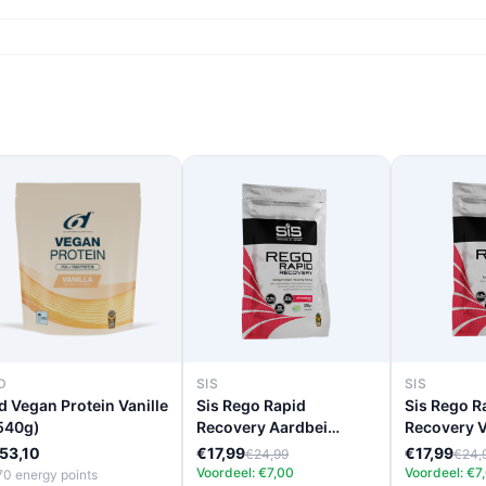
D
SIS
SIS
d Vegan Protein Vanille
Sis Rego Rapid
Sis Rego R
540g)
Recovery Aardbei
Recovery V
(500g)
53,10
€17,99
€17,99
€24,99
€24,
Voordeel: €7,00
Voordeel: €7
70 energy points