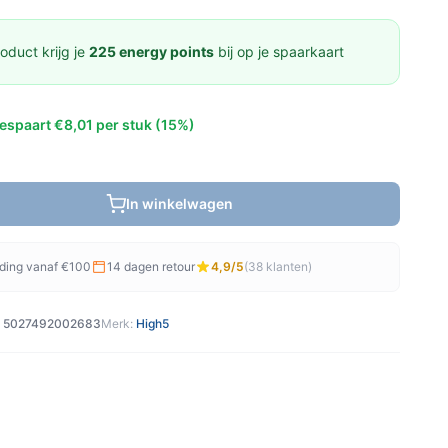
oduct krijg je
225 energy points
bij op je spaarkaart
espaart €8,01 per stuk (15%)
In winkelwagen
nding vanaf €100
14 dagen retour
4,9/5
(38 klanten)
5027492002683
Merk:
High5