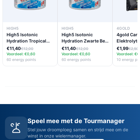
HIGH5
HIGH5
4GOLD
High5 Isotonic
High5 Isotonic
4gold Car
Hydration Tropical
Hydration Zwarte Bes
Elektrolyt
(300g)
(300g)
(33g)
€11,40
€11,40
€1,99
€12,00
€12,00
€2,50
Voordeel: €0,60
Voordeel: €0,60
Voordeel: €0
60 energy points
60 energy points
10 energy po
Speel mee met de Tourmanager
Stel jouw droomploeg samen en strijd mee om de
winst in onze wielermanager.