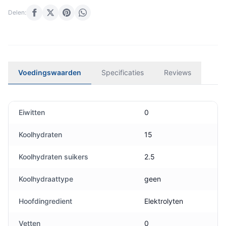
Delen:
Voedingswaarden
Specificaties
Reviews
Eiwitten
0
Koolhydraten
15
Koolhydraten suikers
2.5
Koolhydraattype
geen
Hoofdingredient
Elektrolyten
Vetten
0