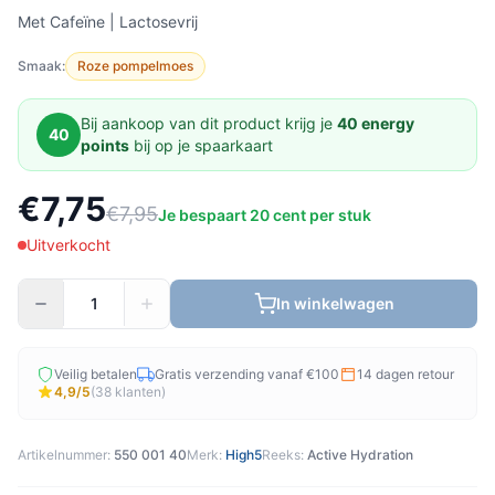
Met Cafeïne | Lactosevrij
Smaak:
Roze pompelmoes
Bij aankoop van dit product krijg je
40 energy
40
points
bij op je spaarkaart
€7,75
€7,95
Je bespaart 20 cent per stuk
Uitverkocht
In winkelwagen
Veilig betalen
Gratis verzending vanaf €100
14 dagen retour
4,9/5
(38 klanten)
Artikelnummer:
550 001 40
Merk:
High5
Reeks:
Active Hydration