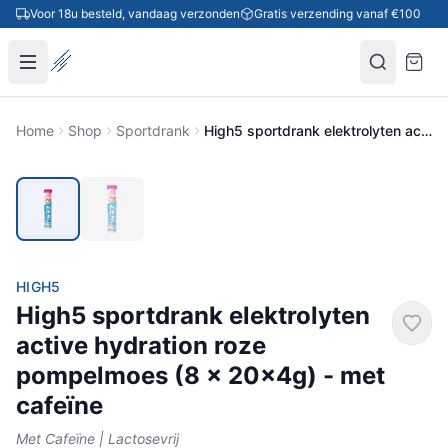
Ga naar inhoud
Voor 18u besteld, vandaag verzonden
Gratis verzending vanaf €100
Home
Shop
Sportdrank
High5 sportdrank elektrolyten active hydration roze pompelmoes (8 x 20x4g) - met cafeïne
HIGH5
High5 sportdrank elektrolyten
active hydration roze
pompelmoes (8 x 20x4g) - met
cafeïne
Met Cafeïne | Lactosevrij