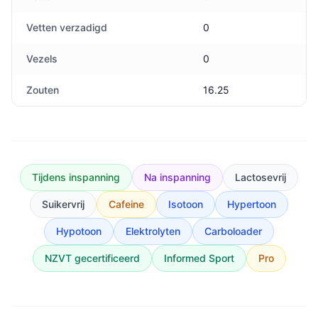
Vetten verzadigd
0
Vezels
0
Zouten
16.25
Tijdens inspanning
Na inspanning
Lactosevrij
Suikervrij
Cafeine
Isotoon
Hypertoon
Hypotoon
Elektrolyten
Carboloader
NZVT gecertificeerd
Informed Sport
Pro