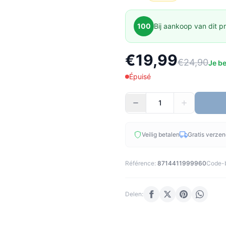
100
Bij aankoop van dit pr
€19,99
€24,90
Je b
Épuisé
Veilig betalen
Gratis verze
Référence:
8714411999960
Code-b
Delen: