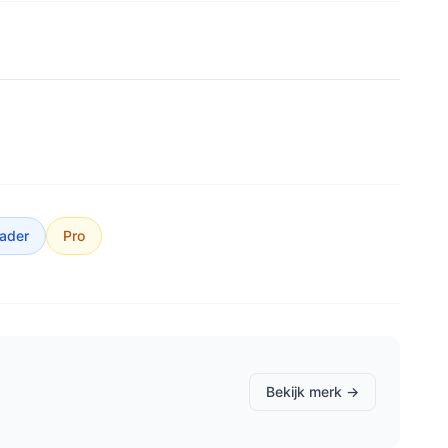
ader
Pro
Bekijk merk →