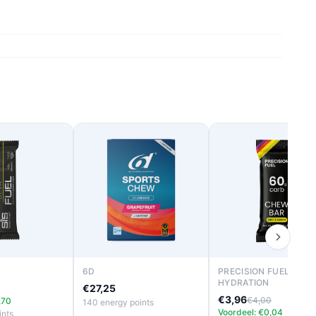
6D
PRECISION FUEL &
HYDRATION
€27,25
€3,96
€4,00
,70
140 energy points
Voordeel: €0,04
ints