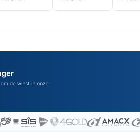
ager
 om de winst in onze