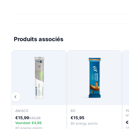
Produits associés
AMACX
6D
P
H
€15,99
€15,95
€20,95
€
Voordeel: €4,96
80 energy points
80 energy points
1