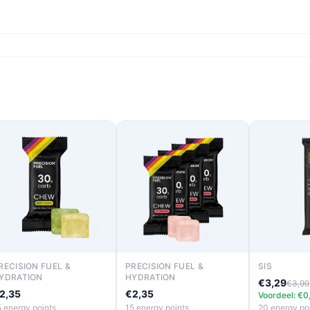
RECISION FUEL &
PRECISION FUEL &
SIS
YDRATION
HYDRATION
€3,29
€3,99
2,35
€2,35
Voordeel: €0
5 energy points
15 energy points
20 energy po