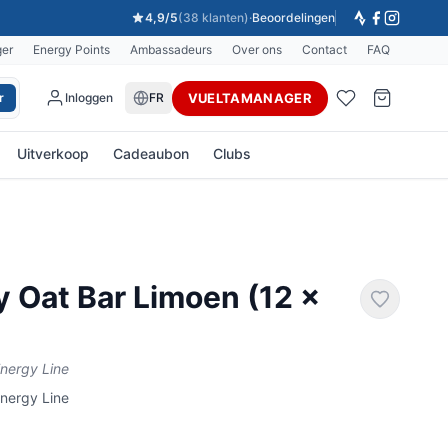
4,9/5
(38 klanten)
·
Beoordelingen
ger
Energy Points
Ambassadeurs
Over ons
Contact
FAQ
VUELTAMANAGER
r
Inloggen
FR
Uitverkoop
Cadeaubon
Clubs
 Oat Bar Limoen (12 x
Energy Line
Energy Line