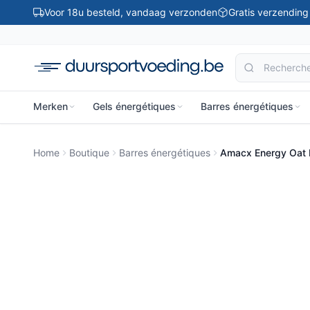
Ga naar inhoud
Voor 18u besteld, vandaag verzonden
Gratis verzendin
Merken
Gels énergétiques
Barres énergétiques
Home
Boutique
Barres énergétiques
Amacx Energy Oat 
-20%