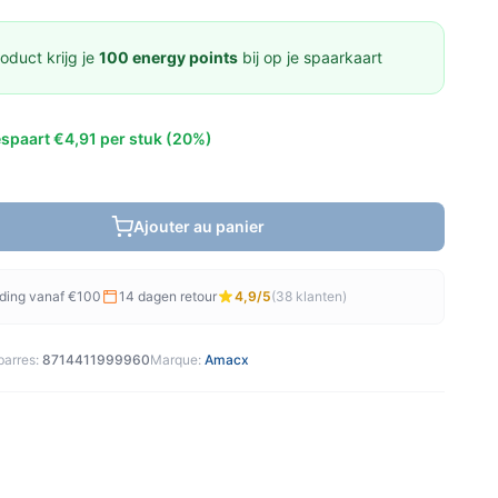
oduct krijg je
100 energy points
bij op je spaarkaart
espaart €4,91 per stuk (20%)
Ajouter au panier
nding vanaf €100
14 dagen retour
4,9/5
(38 klanten)
arres:
8714411999960
Marque:
Amacx