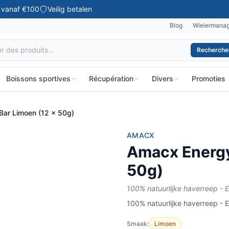
g vanaf €100
Veilig betalen
Blog
Wielermana
Recherche
⌘K
Boissons sportives
Récupération
Divers
Promoties
Bar Limoen (12 x 50g)
AMACX
Amacx Energy
50g)
100% natuurlijke haverreep - 
100% natuurlijke haverreep - 
Smaak:
Limoen