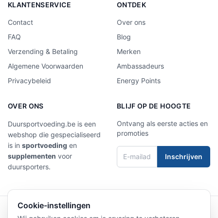
KLANTENSERVICE
ONTDEK
Contact
Over ons
FAQ
Blog
Verzending & Betaling
Merken
Algemene Voorwaarden
Ambassadeurs
Privacybeleid
Energy Points
OVER ONS
BLIJF OP DE HOOGTE
Ontvang als eerste acties en
Duursportvoeding.be is een
promoties
webshop die gespecialiseerd
is in
sportvoeding
en
supplementen
voor
Inschrijven
duursporters.
Cookie-instellingen
4,9/5
Laat een review achter