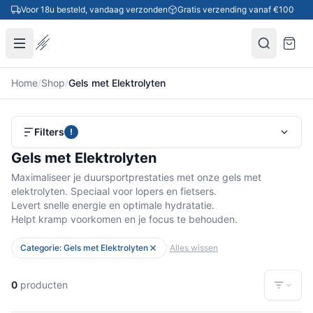
Ga naar inhoud
Voor 18u besteld, vandaag verzonden
Gratis verzending vanaf €100
Home
/
Shop
/
Gels met Elektrolyten
Filters
!
Gels met Elektrolyten
Maximaliseer je duursportprestaties met onze gels met
elektrolyten. Speciaal voor lopers en fietsers.
Levert snelle energie en optimale hydratatie.
Helpt kramp voorkomen en je focus te behouden.
Categorie: Gels met Elektrolyten
Alles wissen
0
producten