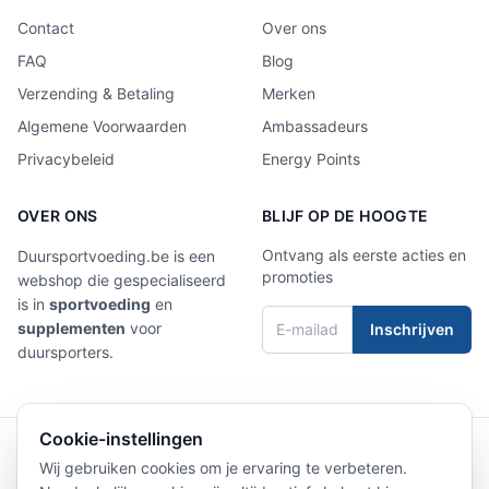
Contact
Over ons
FAQ
Blog
Verzending & Betaling
Merken
Algemene Voorwaarden
Ambassadeurs
Privacybeleid
Energy Points
OVER ONS
BLIJF OP DE HOOGTE
Ontvang als eerste acties en
Duursportvoeding.be is een
promoties
webshop die gespecialiseerd
is in
sportvoeding
en
supplementen
voor
Inschrijven
duursporters.
Cookie-instellingen
4,9/5
Laat een review achter
Wij gebruiken cookies om je ervaring te verbeteren.