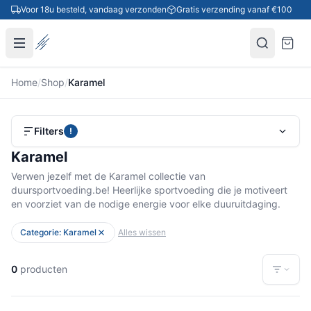
Ga naar inhoud
Voor 18u besteld, vandaag verzonden
Gratis verzending vanaf €100
Home
/
Shop
/
Karamel
Filters
!
Karamel
Verwen jezelf met de Karamel collectie van
duursportvoeding.be! Heerlijke sportvoeding die je motiveert
en voorziet van de nodige energie voor elke duuruitdaging.
Categorie: Karamel
Alles wissen
0
producten