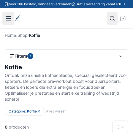
Ga naar inhoud
Voor 18u besteld, vandaag verzonden
Gratis verzending vanaf €100
Home
/
Shop
/
Koffie
Filters
!
Koffie
Ontdek onze unieke koffiecollectie, speciaal geselecteerd voor
sporters. De perfecte pre-workout boost voor duursporters,
fietsers en lopers die extra energie en focus zoeken.
Optimaliseer je prestaties en start elke training of wedstrijd
scherp!
Categorie: Koffie
Alles wissen
0
producten