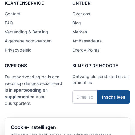
KLANTENSERVICE
ONTDEK
Contact
Over ons
FAQ
Blog
Verzending & Betaling
Merken
Algemene Voorwaarden
Ambassadeurs
Privacybeleid
Energy Points
OVER ONS
BLIJF OP DE HOOGTE
Ontvang als eerste acties en
Duursportvoeding.be is een
promoties
webshop die gespecialiseerd
is in
sportvoeding
en
supplementen
voor
Inschrijven
duursporters.
Cookie-instellingen
4,9/5
Laat een review achter