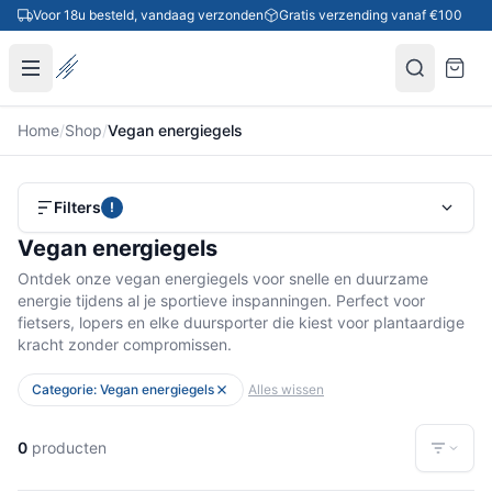
Ga naar inhoud
Voor 18u besteld, vandaag verzonden
Gratis verzending vanaf €100
Home
/
Shop
/
Vegan energiegels
Filters
!
Vegan energiegels
Ontdek onze vegan energiegels voor snelle en duurzame
energie tijdens al je sportieve inspanningen. Perfect voor
fietsers, lopers en elke duursporter die kiest voor plantaardige
kracht zonder compromissen.
Categorie: Vegan energiegels
Alles wissen
0
producten