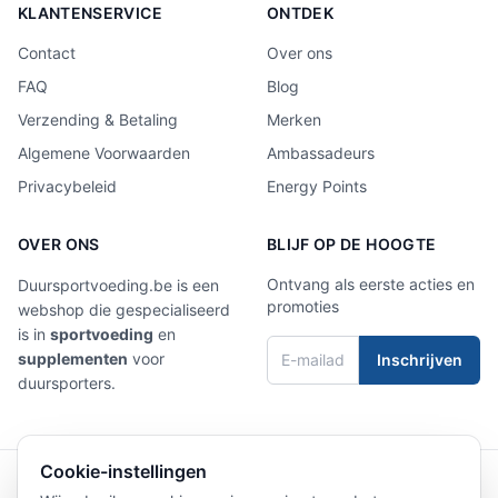
KLANTENSERVICE
ONTDEK
Contact
Over ons
FAQ
Blog
Verzending & Betaling
Merken
Algemene Voorwaarden
Ambassadeurs
Privacybeleid
Energy Points
OVER ONS
BLIJF OP DE HOOGTE
Ontvang als eerste acties en
Duursportvoeding.be is een
promoties
webshop die gespecialiseerd
is in
sportvoeding
en
supplementen
voor
Inschrijven
duursporters.
Cookie-instellingen
4,9/5
Laat een review achter