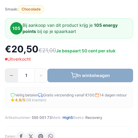
Smaak:
Chocolade
Bij aankoop van dit product krijg je
105 energy
105
points
bij op je spaarkaart
€20,50
€21,00
Je bespaart 50 cent per stuk
Uitverkocht
In winkelwagen
Veilig betalen
Gratis verzending vanaf €100
14 dagen retour
4,9/5
(38 klanten)
Artikelnummer:
550 001 73
Merk:
High5
Reeks:
Recovery
Delen: