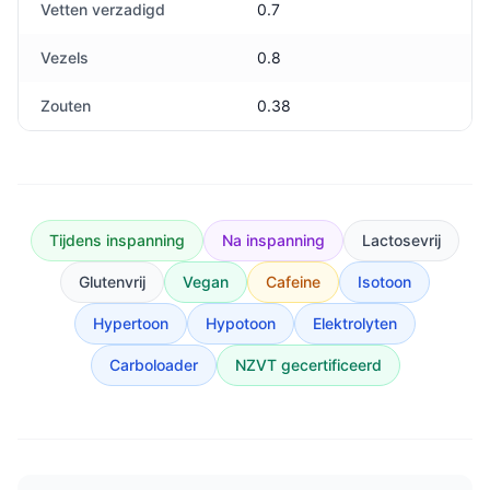
Vetten verzadigd
0.7
Vezels
0.8
Zouten
0.38
Tijdens inspanning
Na inspanning
Lactosevrij
Glutenvrij
Vegan
Cafeine
Isotoon
Hypertoon
Hypotoon
Elektrolyten
Carboloader
NZVT gecertificeerd