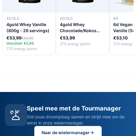
4GOLD
4GOLD
6D
4gold Whey Vanille
4gold Whey
6d Vegan P
(800g - 26 servings)
Chocolade/Kokos
Vanille (5
(800g - 26 servings)
€53,99
€53,99
€53,10
€59,95
Voordeel: €5,96
270 energy points
270 energy p
270 energy points
Speel mee met de Tourmanager
Stel jouw droomploeg samen en strijd mee om de
winst in onze wielermanager.
Naar de wielermanager