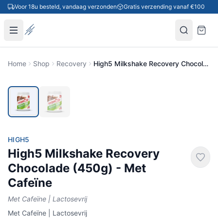
Ga naar inhoud
Voor 18u besteld, vandaag verzonden
Gratis verzending vanaf €100
Home
Shop
Recovery
High5 Milkshake Recovery Chocolade (450g) - Met Cafeïne
HIGH5
High5 Milkshake Recovery
Chocolade (450g) - Met
Cafeïne
Met Cafeïne | Lactosevrij
Met Cafeïne | Lactosevrij