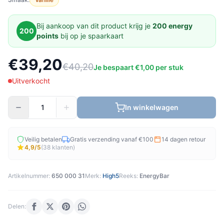
Bij aankoop van dit product krijg je
200 energy
200
points
bij op je spaarkaart
€39,20
€40,20
Je bespaart €1,00 per stuk
Uitverkocht
In winkelwagen
Veilig betalen
Gratis verzending vanaf €100
14 dagen retour
4,9/5
(38 klanten)
Artikelnummer:
650 000 31
Merk:
High5
Reeks:
EnergyBar
Delen: