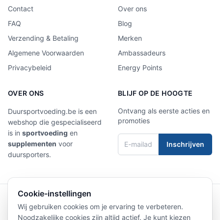
Contact
Over ons
FAQ
Blog
Verzending & Betaling
Merken
Algemene Voorwaarden
Ambassadeurs
Privacybeleid
Energy Points
OVER ONS
BLIJF OP DE HOOGTE
Ontvang als eerste acties en
Duursportvoeding.be is een
promoties
webshop die gespecialiseerd
is in
sportvoeding
en
supplementen
voor
Inschrijven
duursporters.
Cookie-instellingen
4,9/5
Laat een review achter
Wij gebruiken cookies om je ervaring te verbeteren.
Noodzakelijke cookies zijn altijd actief. Je kunt kiezen