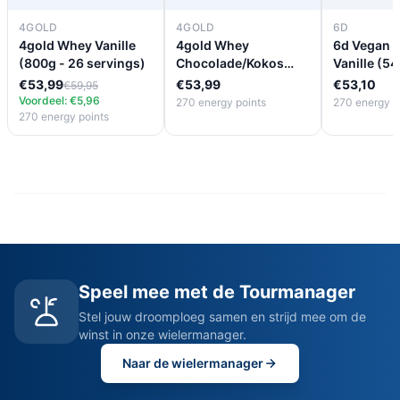
4GOLD
4GOLD
6D
4gold Whey Vanille
4gold Whey
6d Vegan P
(800g - 26 servings)
Chocolade/Kokos
Vanille (5
(800g - 26 servings)
€53,99
€53,99
€53,10
€59,95
Voordeel: €5,96
270 energy points
270 energy p
270 energy points
Speel mee met de Tourmanager
Stel jouw droomploeg samen en strijd mee om de
winst in onze wielermanager.
Naar de wielermanager