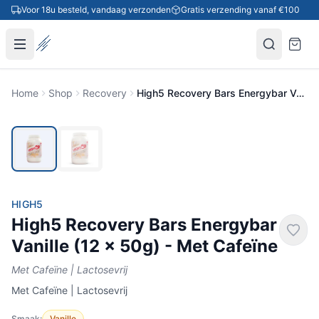
Ga naar inhoud
Voor 18u besteld, vandaag verzonden
Gratis verzending vanaf €100
Home
Shop
Recovery
High5 Recovery Bars Energybar Vanille (12 x 50g) - Met Cafeïne
HIGH5
High5 Recovery Bars Energybar
Vanille (12 x 50g) - Met Cafeïne
Met Cafeïne | Lactosevrij
Met Cafeïne | Lactosevrij
Smaak:
Vanille