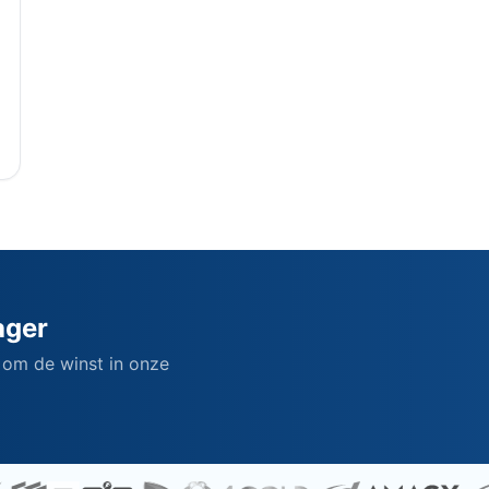
ager
 om de winst in onze