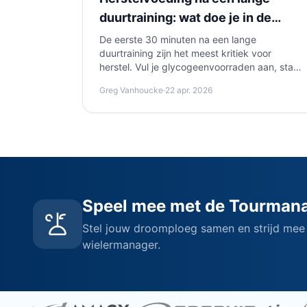
duurtraining: wat doe je in de
eerste 30 minuten?
De eerste 30 minuten na een lange
duurtraining zijn het meest kritiek voor
herstel. Vul je glycogeenvoorraden aan, start
spierherstel met eiwitten en rehydrateer met
Greg Vanhoucke
·
22 apr. 2026
elektrolyten. Ontdek hoe je het anabole
venster optimaal benut en welke producten
je daarvoor inzet.
Speel mee met de Tourman
Stel jouw droomploeg samen en strijd mee
wielermanager.