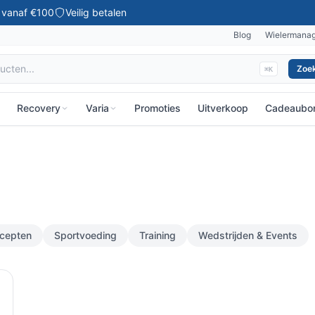
g vanaf €100
Veilig betalen
Blog
Wielermana
Zoe
⌘K
Recovery
Varia
Promoties
Uitverkoop
Cadeaubo
cepten
Sportvoeding
Training
Wedstrijden & Events