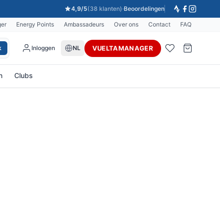
4,9/5
(38 klanten)
·
Beoordelingen
ger
Energy Points
Ambassadeurs
Over ons
Contact
FAQ
VUELTAMANAGER
k
Inloggen
NL
n
Clubs