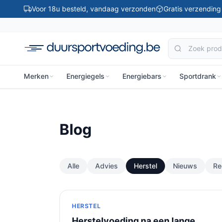
Ga naar inhoud
Voor 18u besteld, vandaag verzonden
Gratis verzendin
Merken
Energiegels
Energiebars
Sportdrank
Blog
Alle
Advies
Herstel
Nieuws
Re
HERSTEL
Herstelvoeding na een lange