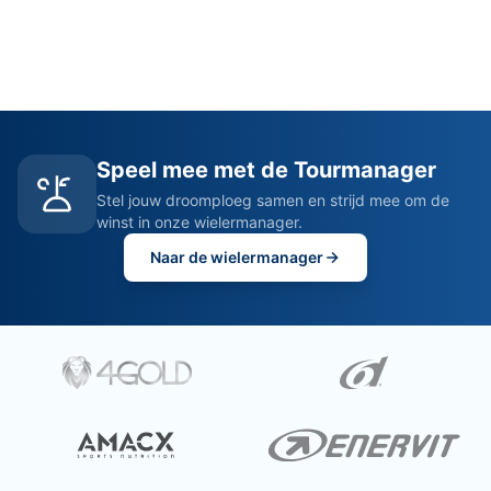
Speel mee met de Tourmanager
Stel jouw droomploeg samen en strijd mee om de
winst in onze wielermanager.
Naar de wielermanager