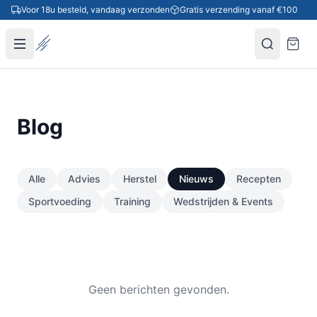
Ga naar inhoud
Voor 18u besteld, vandaag verzonden
Gratis verzending vanaf €100
Blog
Alle
Advies
Herstel
Nieuws
Recepten
Sportvoeding
Training
Wedstrijden & Events
Geen berichten gevonden.