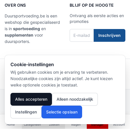
OVER ONS
BLIJF OP DE HOOGTE
Ontvang als eerste acties en
Duursportvoeding.be is een
promoties
webshop die gespecialiseerd
is in
sportvoeding
en
supplementen
voor
Inschrijven
duursporters.
Cookie-instellingen
4,9/5
Laat een review achter
Wij gebruiken cookies om je ervaring te verbeteren.
Noodzakelijke cookies zijn altijd actief. Je kunt kiezen
welke optionele cookies je toestaat.
Privacy Policy
|
Terms of Service
|
Verzending
|
Retourneren
|
Contact
|
Clubs
|
Alles accepteren
Alleen noodzakelijk
Beoordelingen
© 2026 Duursportvoeding
Instellingen
Selectie opslaan
Home
Categorieën
Zoeken
Wagen
Manager
Account